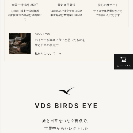
全国一律送料 350円
最短当日発送
安心のサポート
5,500円以上で送料無料
14時迄のご注文で当日発送
サイズや商品選びなども
宅配便発送の商品は送料880
取寄せ品は数営業日後発送
ご相談いただけます
円
ABOUT VDS
バイヤーが本当に良いと思ったものを、
旅と日常の視点で。
私たちについて →
カートへ
VDS BIRDS EYE
旅と日常をつなぐ視点で、
世界中からセレクトした