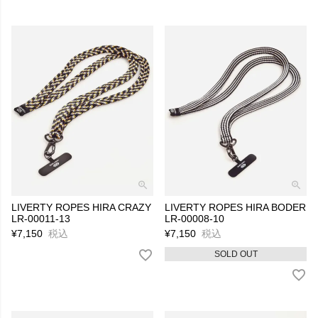
LIVERTY ROPES HIRA CRAZY
LIVERTY ROPES HIRA BODER
LR-00011-13
LR-00008-10
¥
7,150
税込
¥
7,150
税込
SOLD OUT