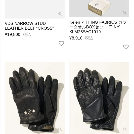
Kelen × THING FABRICS カラ
VDS NARROW STUD
ータオルBOXセット [TINY]
LEATHER BELT “CROSS”
KLM26SAC1019
¥
19,800
税込
¥
8,910
税込