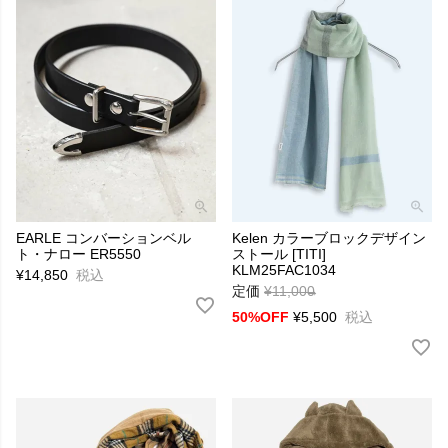
EARLE コンバーションベル
Kelen カラーブロックデザイン
ト・ナロー ER5550
ストール [TITI]
KLM25FAC1034
¥
14,850
税込
定価
¥
11,000
→
50%OFF
¥
5,500
税込