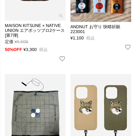
MAISON KITSUNE × NATIVE
ANDNUT お守り 快晴祈願
UNION エアポッツプロ2ケース
223001
[第7弾]
¥
1,100
税込
定価
¥
6,600
→
50%OFF
¥
3,300
税込