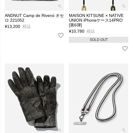
ANDNUT Camp de Riversi オセ
MAISON KITSUNE × NATIVE
ロ 221052
UNION iPhoneケース14PRO
[第6弾]
¥
13,200
税込
¥
10,780
税込
SOLD OUT