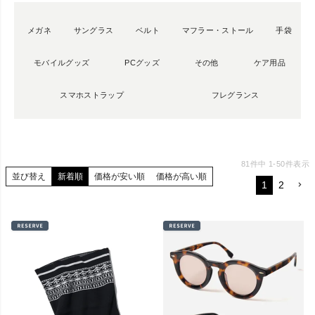
メガネ
サングラス
ベルト
マフラー・ストール
手袋
モバイルグッズ
PCグッズ
その他
ケア用品
スマホストラップ
フレグランス
81
件中
1
-
50
件表示
並び替え
新着順
価格が安い順
価格が高い順
1
2