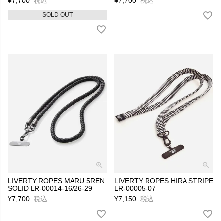
¥
7,700
税込
¥
7,700
税込
SOLD OUT
LIVERTY ROPES MARU 5REN
LIVERTY ROPES HIRA STRIPE
SOLID LR-00014-16/26-29
LR-00005-07
¥
7,700
税込
¥
7,150
税込