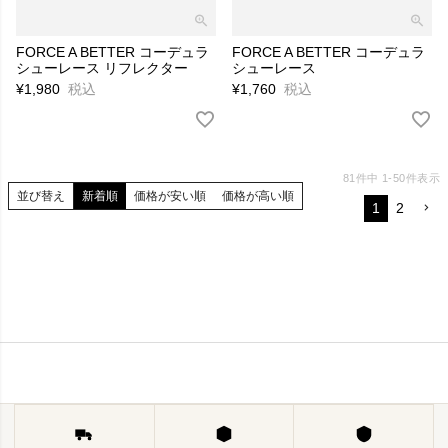
FORCE A BETTER コーデュラ
FORCE A BETTER コーデュラ
シューレース リフレクター
シューレース
¥
1,980
税込
¥
1,760
税込
81
件中
1
-
50
件表示
並び替え
新着順
価格が安い順
価格が高い順
1
2