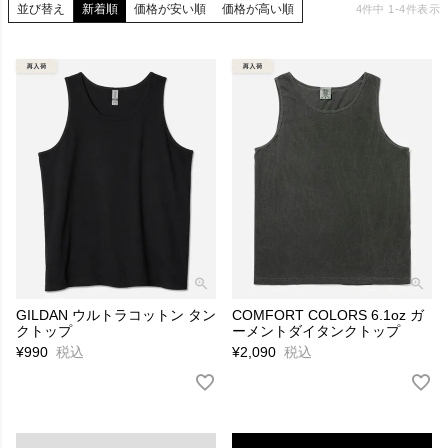
並び替え
新着順
価格が安い順
価格が高い順
4
件中
1
-
4
件表示
GILDAN ウルトラコットン タン
COMFORT COLORS 6.1oz ガ
クトップ
ーメントダイタンクトップ
¥
990
税込
¥
2,090
税込