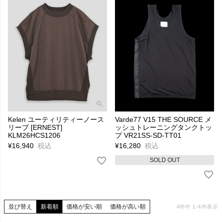
Kelen ユーティリティーノース
Varde77 V15 THE SOURCE メ
リーブ [ERNEST]
ッシュトレーニングタンクトッ
KLM26HCS1206
プ VR21SS-SD-TT01
¥
16,940
税込
¥
16,280
税込
SOLD OUT
並び替え
新着順
価格が安い順
価格が高い順
4
件中
1
-
4
件表示