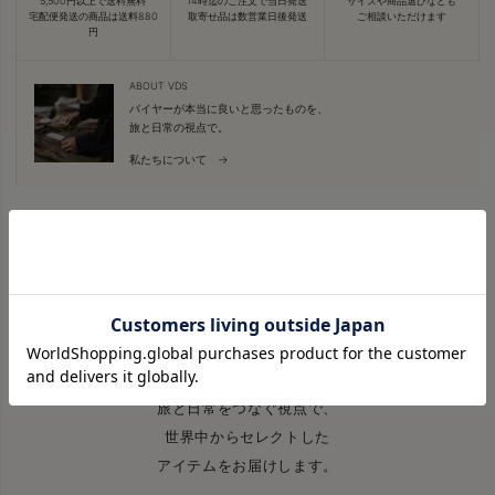
5,500円以上で送料無料
14時迄のご注文で当日発送
サイズや商品選びなども
宅配便発送の商品は送料880
取寄せ品は数営業日後発送
ご相談いただけます
円
ABOUT VDS
バイヤーが本当に良いと思ったものを、
旅と日常の視点で。
私たちについて →
VDS BIRDS EYE
旅と日常をつなぐ視点で、
世界中からセレクトした
アイテムをお届けします。