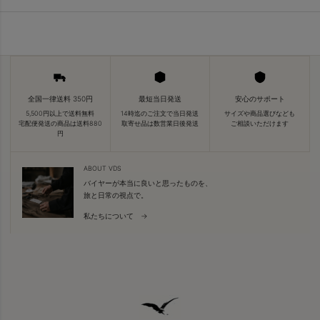
全国一律送料 350円
最短当日発送
安心のサポート
5,500円以上で送料無料
14時迄のご注文で当日発送
サイズや商品選びなども
宅配便発送の商品は送料880
取寄せ品は数営業日後発送
ご相談いただけます
円
ABOUT VDS
バイヤーが本当に良いと思ったものを、
旅と日常の視点で。
私たちについて →