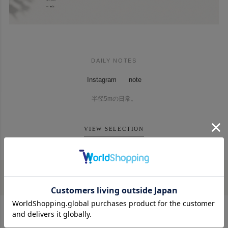
DAILY NOTES
Instagram
note
半径5mの日常。
VIEW SELECTION