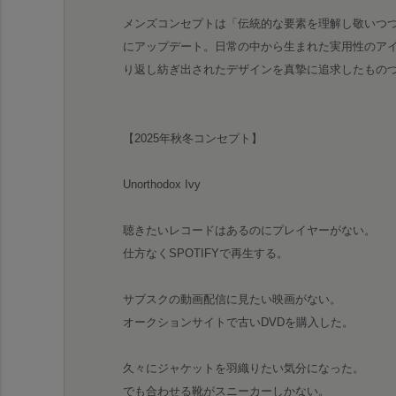
メンズコンセプトは「伝統的な要素を理解し敬いつ
にアップデート。日常の中から生まれた実用性のア
り返し紡ぎ出されたデザインを真摯に追求したもの
【2025年秋冬コンセプト】
Unorthodox Ivy
聴きたいレコードはあるのにプレイヤーがない。
仕方なくSPOTIFYで再生する。
サブスクの動画配信に見たい映画がない。
オークションサイトで古いDVDを購入した。
久々にジャケットを羽織りたい気分になった。
でも合わせる靴がスニーカーしかない。