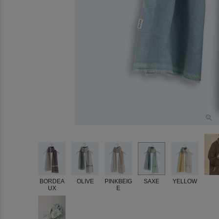
BORDEA
OLIVE
PINKBEIG
SAXE
YELLOW
UX
E