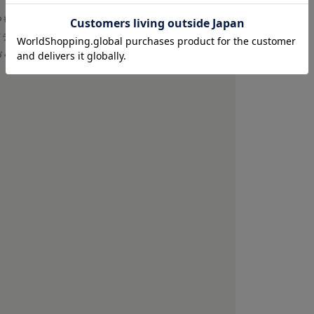
つも既成概念にとらわれない独自のプロダクト
イデアと時代に添って融合、解体、再構築を繰
づくりを展開。」