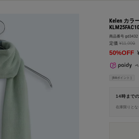
Kelen カ
KLM25FAC1
商品番号
gd3432
定価
¥
11,000
→
50%OFF
ペ
[
50
ポイント ]
14時まで
在庫限りとな