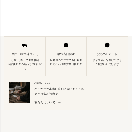
全国一律送料 350円
最短当日発送
安心のサポート
5,500円以上で送料無料
14時迄のご注文で当日発送
サイズや商品選びなども
宅配便発送の商品は送料880
取寄せ品は数営業日後発送
ご相談いただけます
円
ABOUT VDS
バイヤーが本当に良いと思ったものを、
旅と日常の視点で。
私たちについて →