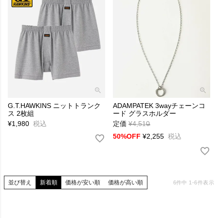
G.T.HAWKINS ニットトランク
ADAMPATEK 3wayチェーンコ
ス 2枚組
ード グラスホルダー
¥
1,980
税込
定価
¥
4,510
→
50%OFF
¥
2,255
税込
並び替え
新着順
価格が安い順
価格が高い順
6
件中
1
-
6
件表示