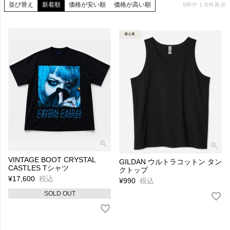
並び替え
新着順
価格が安い順
価格が高い順
6
件中
1
-
6
件表示
VINTAGE BOOT CRYSTAL
GILDAN ウルトラコットン タン
CASTLES Tシャツ
クトップ
¥
17,600
税込
¥
990
税込
SOLD OUT