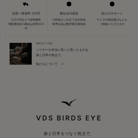
全国一律送料 350円
最短当日発送
安心のサポート
5,500円以上で送料無料
14時迄のご注文で当日発送
サイズや商品選びなども
宅配便発送の商品は送料880
取寄せ品は数営業日後発送
ご相談いただけます
円
ABOUT VDS
バイヤーが本当に良いと思ったものを、
旅と日常の視点で。
私たちについて →
VDS BIRDS EYE
旅と日常をつなぐ視点で、