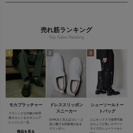
CONCEPT
アール/ 日常のエレガンスを。
クラシックスタンダードの持つ普遍的な美しさを尊重しながら
売れ筋ランキング
『エレガント』『シンプル』『日常性と非日常性』をベーステー
マとし、
Top Sales Ranking
様々な要素を複合して構築させたプロダクトの追及をする。
レザーシューズ、ブーツ、バッグのラインナップ。
EARLE/ Elegance in daily fashion Respecting for universal and
classic beauty standards, "Eleganct", "Simple" and "Ordinariness
and Extraordinariness" are our basic themes.
We pursue products which are composed of compounding
various elemets.
The product lineup of leather shoes, boots, and bags.
【EARLE】マテリアル＆製法
モカブラッチャー
ドレススリッポン
シューソールトー
独自に製作したカップインソールを全レザーシューズに取り入
スニーカー
トバッグ
れ、中敷き材にはムレや滑りの少ないカウレザーを使用。
クラシックな印象の外羽
通常のレザーシューズとは異なる履き心地良さと、履く人自身の
根モカシンをモダンにア
EARLEと言えばコレ！上
ユニセックスで使用可能
レンジした一足。
足に馴染んだインソールとなる。
品に履ける高級感がある
なちょうど良いスマート
スリッポン。
サイズのシューソールト
シューズのスタイルに合わせ独自のレシピによって開発したレザ
商品を見る
ート。