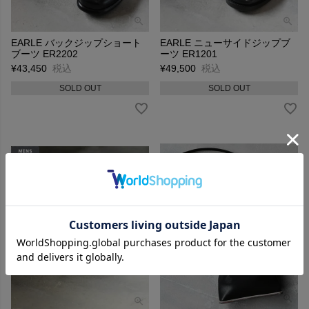
EARLE バックジップショート
EARLE ニューサイドジップブ
ブーツ ER2202
ーツ ER1201
¥
43,450
税込
¥
49,500
税込
SOLD OUT
SOLD OUT