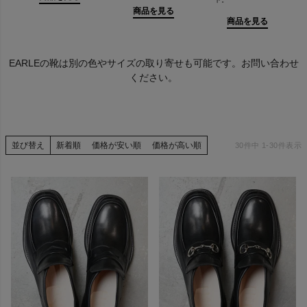
ーをベースに、国内外の厳選したマテリアルを使用。
商品を見る
持ち主が完成されることを目標に過度な仕上げや加工はせず、履
商品を見る
く人のスタイルに合わせ経年変化を味わえるように仕上げた。
主に強度とケアのし易さのあるマッケイ製法を取り入れ、デザイ
EARLEの靴は別の色やサイズの取り寄せも可能です。お問い合わせ
ンに合わせその他ステッチダウン製法や セメンテッド製法などの
ください。
シューズのラインナップ
DESIGNER
髙橋 亮平/Takahashi Ryohei
1985年大阪府生まれ。 ファッション専門学校でシューズを専攻
並び替え
新着順
価格が安い順
価格が高い順
30
件中
1
-
30
件表示
し卒業後、
大手デザイン会社で数ブランドのレディースシューズのデザイナ
ーを経て、
メンズシューズブランドnil admirariのデザイナーとして６年間活
動。
メンズのクラシックスタンダードをベースに、レディースのエレ
ガントな要素やテクニック加えた『EARLE』を提案する。