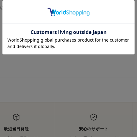
込
50%OFF
¥
4,290
税込
最短当日発送
安心のサポート