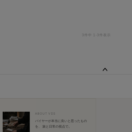
3
件中
1
-
3
件表示
ペー
ジト
ップ
へ
ABOUT VDS
バイヤーが本当に良いと思ったもの
を、 旅と日常の視点で。