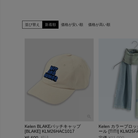
並び替え
新着順
価格が安い順
価格が高い順
Kelen BLAKEパッチキャップ
Kelen カラーブ
[BLAKE] KLM26HAC1017
ール [TITI] KLM25F
¥
6,600
税込
定価
¥
11,000
→