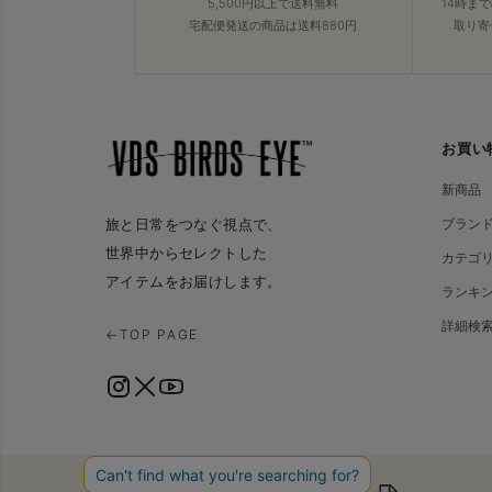
5,500円以上で送料無料
14時ま
宅配便発送の商品は送料880円
取り寄
お買い
新商品
ブラン
旅と日常をつなぐ視点で、
世界中からセレクトした
カテゴ
アイテムをお届けします。
ランキ
詳細検
←
TOP PAGE