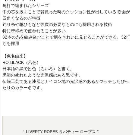
角打で編まれたシリーズ
中の芯を抜くことで背負った時のクッション性が出している 断面が
四角くなるのが特徴
釣り糸や靴ひもなど強度の必要なものにも採用される技術
特に帯締めで使われることが多い
32本の糸を編み込むことで柄をきれいに見せることができる、32打
ちを採用
【色名由来】
RO-BLACK（呂色）
日本語の黒で呂色（ろいろ）と書く。
黒漆の塗れたような光沢感のある黒です。
伝統工芸である漆器とナイロン地の光沢感のあるがマッチしたぴっ
たりのカラー名です。
“ LIVERTY ROPES リバティー ロープス ”