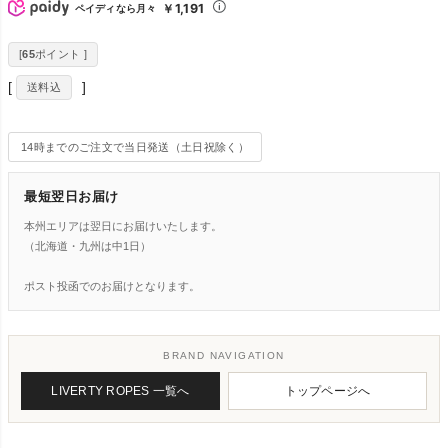
￥1,191
ペイディなら月々
[
65
ポイント ]
送料込
14時までのご注文で当日発送（土日祝除く）
最短翌日お届け
本州エリアは翌日にお届けいたします。
（北海道・九州は中1日）
ポスト投函でのお届けとなります。
BRAND NAVIGATION
LIVERTY ROPES 一覧へ
トップページへ