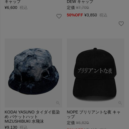
キャップ
DEW キャップ
¥
6,600
税込
定価
¥
7,700
→
50%OFF
¥
3,850
税込
KODAI YASUNO タイダイ藍染
NOPE ブリリアントな夜 キャ
め バケットハット
ップ
MIZUSHIBUKI 水飛沫
定価
¥
6,820
→
¥
9,130
税込