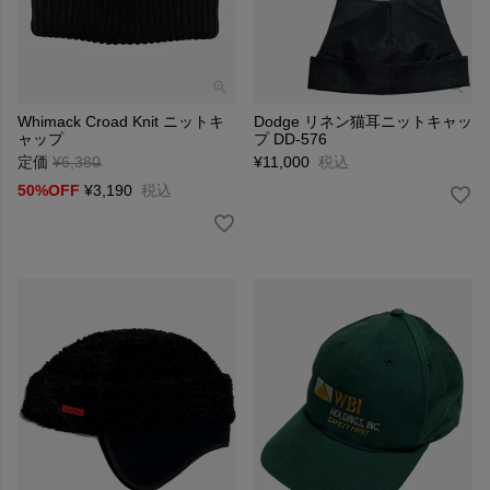
Whimack Croad Knit ニットキ
Dodge リネン猫耳ニットキャッ
ャップ
プ DD-576
定価
¥
6,380
→
¥
11,000
税込
50%OFF
¥
3,190
税込