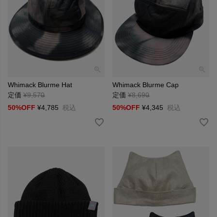
Whimack Blurme Hat
Whimack Blurme Cap
定価
¥
9,570
→
定価
¥
8,690
→
50%OFF
¥
4,785
税込
50%OFF
¥
4,345
税込