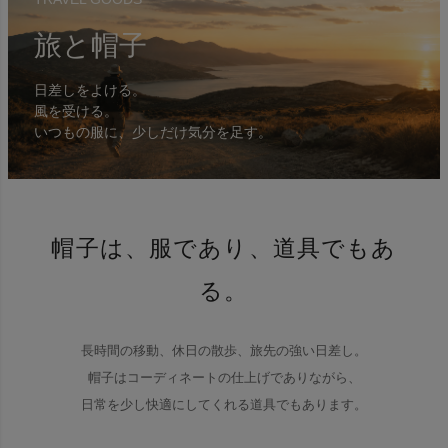
旅と帽子
日差しをよける。
風を受ける。
いつもの服に、少しだけ気分を足す。
帽子は、服であり、道具でもあ
る。
長時間の移動、休日の散歩、旅先の強い日差し。
帽子はコーディネートの仕上げでありながら、
日常を少し快適にしてくれる道具でもあります。