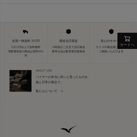
全国一律送料 350円
最短当日発送
安心のサポート
カートへ
5,500円以上で送料無料
14時迄のご注文で当日発送
サイズや商品選びなども
宅配便発送の商品は送料880
取寄せ品は数営業日後発送
ご相談いただけます
円
ABOUT VDS
バイヤーが本当に良いと思ったものを、
旅と日常の視点で。
私たちについて →