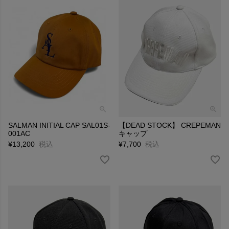
SALMAN INITIAL CAP SAL01S-
【DEAD STOCK】 CREPEMAN
001AC
キャップ
¥
13,200
税込
¥
7,700
税込