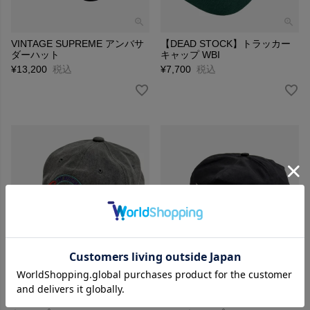
VINTAGE SUPREME アンバサ
【DEAD STOCK】トラッカー
ダーハット
キャップ WBI
¥
13,200
税込
¥
7,700
税込
VINTAGE kinetics × Coca-Cola
VINTAGE USA製 MOUNTAIN