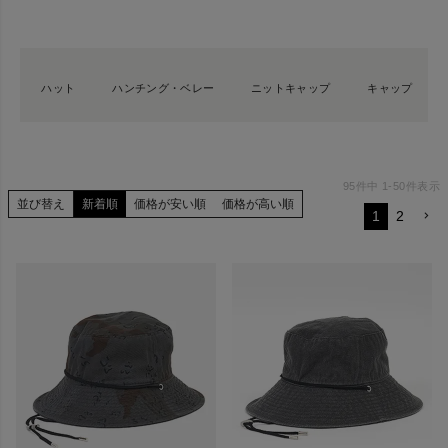
ハット
ハンチング・ベレー
ニットキャップ
キャップ
95
件中
1
-
50
件表示
並び替え
新着順
価格が安い順
価格が高い順
1
2