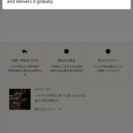
全国一律送料 350円
最短当日発送
安心のサポート
5,500円以上で送料無料
14時迄のご注文で当日発送
サイズや商品選びなども
宅配便発送の商品は送料880
取寄せ品は数営業日後発送
ご相談いただけます
円
ABOUT VDS
バイヤーが本当に良いと思ったものを、
旅と日常の視点で。
私たちについて →