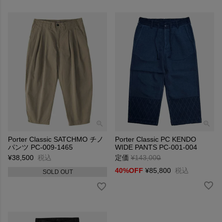
Porter Classic SATCHMO チノ
Porter Classic PC KENDO
パンツ PC-009-1465
WIDE PANTS PC-001-004
¥
38,500
税込
定価
¥
143,000
→
40%OFF
¥
85,800
税込
SOLD OUT