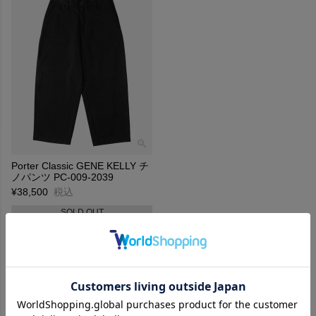
Porter Classic GENE KELLY チ
ノパンツ PC-009-2039
¥
38,500
税込
SOLD OUT
並び替え
新着順
価格が安い順
価格が高い順
5
件中
1
-
5
件表示