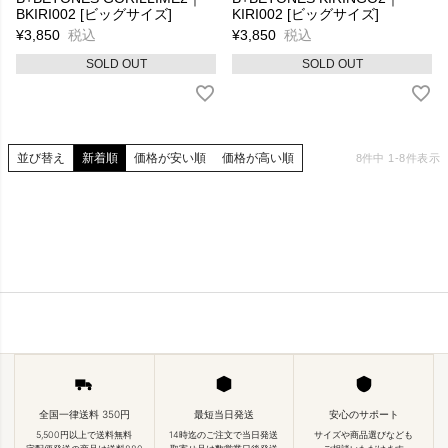
BKIRI002 [ビッグサイズ]
KIRI002 [ビッグサイズ]
¥
3,850
税込
¥
3,850
税込
SOLD OUT
SOLD OUT
並び替え
新着順
価格が安い順
価格が高い順
8
件中
1
-
8
件表示
全国一律送料 350円
最短当日発送
安心のサポート
5,500円以上で送料無料
14時迄のご注文で当日発送
サイズや商品選びなども