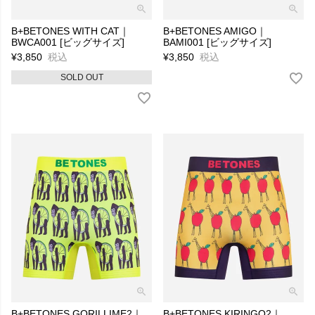
B+BETONES WITH CAT｜
B+BETONES AMIGO｜
BWCA001 [ビッグサイズ]
BAMI001 [ビッグサイズ]
¥
3,850
税込
¥
3,850
税込
SOLD OUT
B+BETONES GORILLIME2｜
B+BETONES KIRINGO2｜