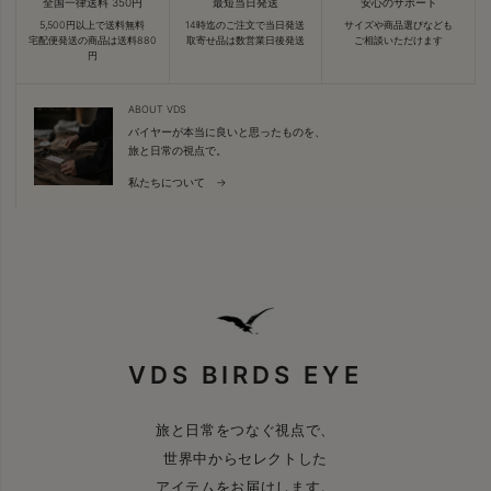
全国一律送料 350円
最短当日発送
安心のサポート
5,500円以上で送料無料
14時迄のご注文で当日発送
サイズや商品選びなども
宅配便発送の商品は送料880
取寄せ品は数営業日後発送
ご相談いただけます
円
ABOUT VDS
バイヤーが本当に良いと思ったものを、
旅と日常の視点で。
私たちについて →
VDS BIRDS EYE
旅と日常をつなぐ視点で、
世界中からセレクトした
アイテムをお届けします。