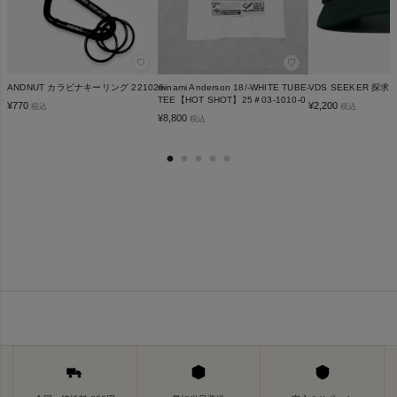
♡
♡
ANDNUT カラビナキーリング 221026
minami Anderson 18/-WHITE TUBE-
VDS SEEKER 探
TEE【HOT SHOT】25＃03-1010-0
¥
770
¥
2,200
税込
税込
¥
8,800
税込