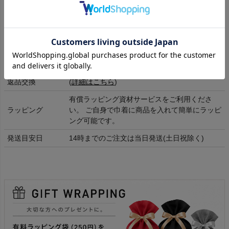
素材
ポリエステル100%
洗濯表記
-
全国一律350円
送料
(5,500円以上送料無料)
返品交換
(
詳細はこちら
)
有償ラッピング資材サービスをご利用くださ
ラッピング
い。 ご自身で巾着に商品を入れて簡単にラッピ
ング可能です。
発送目安日
14時までのご注文は当日発送(土日祝除く)