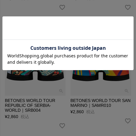
BETONES WORLD TOUR
BETONES WORLD TOUR SAN
REPUBLIC OF SERBIA-
MARINO｜SAMR010
WORLD｜SRB004
¥
2,860
税込
¥
2,860
税込