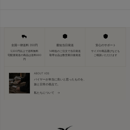
全国一律送料 350円
最短当日発送
安心のサポート
5,500円以上で送料無料
14時迄のご注文で当日発送
サイズや商品選びなども
宅配便発送の商品は送料880
取寄せ品は数営業日後発送
ご相談いただけます
円
ABOUT VDS
バイヤーが本当に良いと思ったものを、
旅と日常の視点で。
私たちについて →