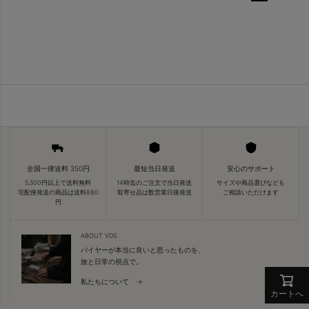
全国一律送料 350円
最短当日発送
安心のサポート
5,500円以上で送料無料
14時迄のご注文で当日発送
サイズや商品選びなども
宅配便発送の商品は送料880
取寄せ品は数営業日後発送
ご相談いただけます
円
ABOUT VDS
バイヤーが本当に良いと思ったものを、
旅と日常の視点で。
私たちについて →
カートへ