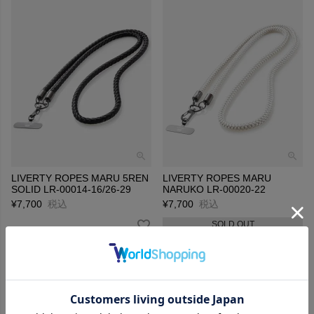
LIVERTY ROPES MARU 5REN
LIVERTY ROPES MARU
SOLID LR-00014-16/26-29
NARUKO LR-00020-22
¥
7,700
税込
¥
7,700
税込
SOLD OUT