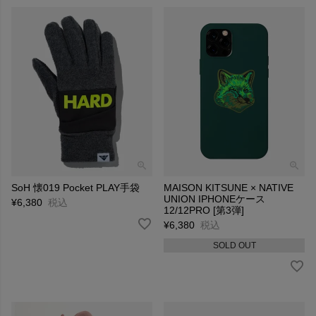
SoH 懐019 Pocket PLAY手袋
MAISON KITSUNE × NATIVE
UNION IPHONEケース
¥
6,380
税込
12/12PRO [第3弾]
¥
6,380
税込
SOLD OUT