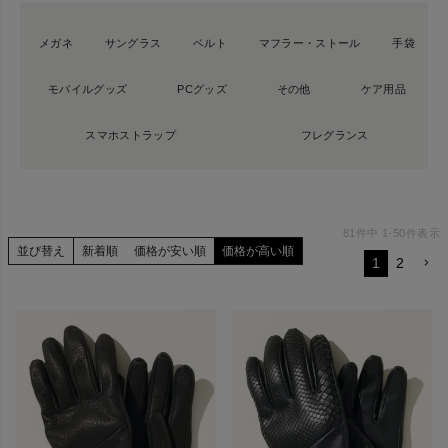
メガネ
サングラス
ベルト
マフラー・ストール
手袋
モバイルグッズ
PCグッズ
その他
ケア用品
スマホストラップ
フレグランス
81
件中
1
-
50
件表示
並び替え
新着順
価格が安い順
価格が高い順
1
2