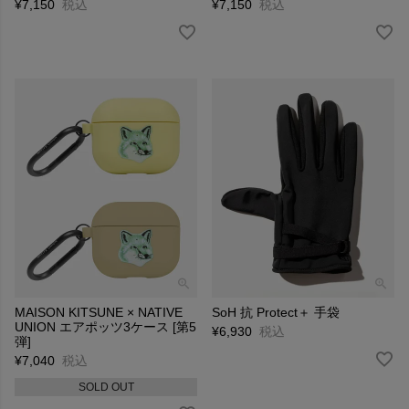
¥
7,150
税込
¥
7,150
税込
MAISON KITSUNE × NATIVE
SoH 抗 Protect＋ 手袋
UNION エアポッツ3ケース [第5
¥
6,930
税込
弾]
¥
7,040
税込
SOLD OUT