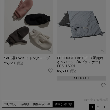
SoH 廻 Cycle ミトングローブ
PRODUCT LAB.FIELD 羽織れ
るリバーシブルブランケット
¥
5,720
税込
PFBL1S001
¥
5,500
税込
SOLD OUT
81
件中
1
-
50
件表示
並び替え
新着順
価格が安い順
価格が高い順
1
2