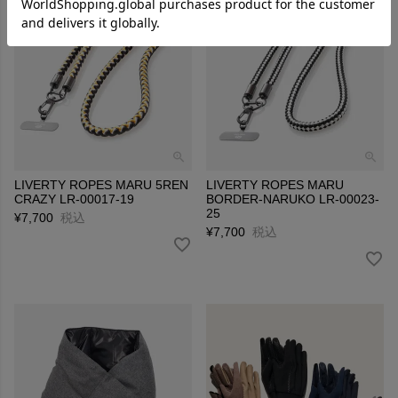
LIVERTY ROPES MARU 5REN
LIVERTY ROPES MARU
CRAZY LR-00017-19
BORDER-NARUKO LR-00023-
25
¥
7,700
税込
¥
7,700
税込