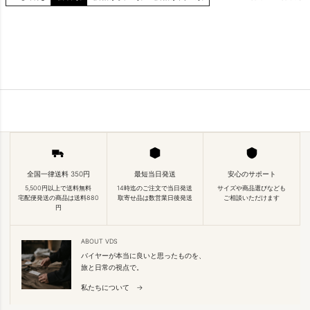
全国一律送料 350円
最短当日発送
安心のサポート
5,500円以上で送料無料
14時迄のご注文で当日発送
サイズや商品選びなども
宅配便発送の商品は送料880
取寄せ品は数営業日後発送
ご相談いただけます
円
ABOUT VDS
バイヤーが本当に良いと思ったものを、
旅と日常の視点で。
私たちについて →