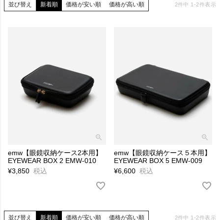
並び替え
新着順
価格が安い順
価格が高い順
2
件中
1
-
2
件表示
emw【眼鏡収納ケース2本用】
emw【眼鏡収納ケース５本用】
EYEWEAR BOX 2 EMW-010
EYEWEAR BOX 5 EMW-009
¥
3,850
税込
¥
6,600
税込
並び替え
新着順
価格が安い順
価格が高い順
2
件中
1
-
2
件表示