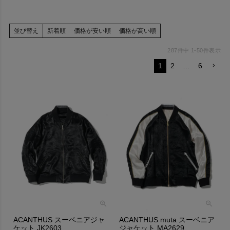
並び替え
新着順
価格が安い順
価格が高い順
287
件中
1
-
50
件表示
1
2
…
6
ACANTHUS スーベニアジャ
ACANTHUS muta スーベニア
ケット JK2603
ジャケット MA2629