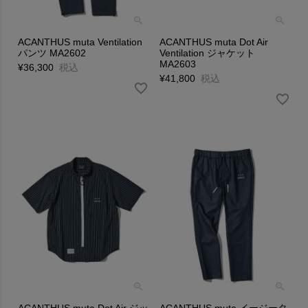
ACANTHUS muta Ventilation
ACANTHUS muta Dot Air
パンツ MA2602
Ventilation ジャケット
MA2603
¥
36,300
税込
¥
41,800
税込