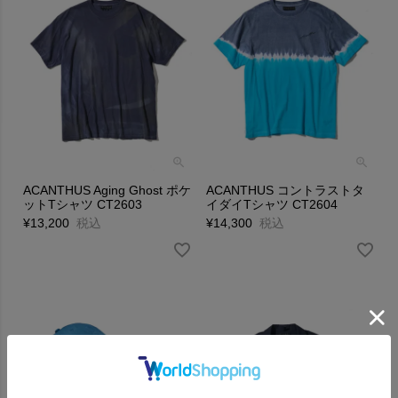
ACANTHUS Aging Ghost ポケ
ACANTHUS コントラストタ
ットTシャツ CT2603
イダイTシャツ CT2604
¥
13,200
税込
¥
14,300
税込