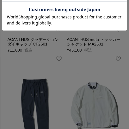
ACANTHUS グラデーション
ACANTHUS muta トラッカー
ダイキャップ CP2601
ジャケット MA2601
¥
11,000
税込
¥
45,100
税込