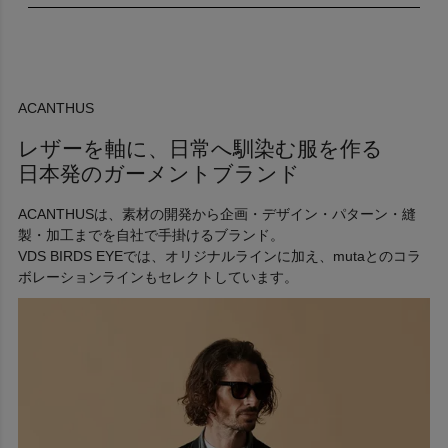
BRAND
ACANTHUS（アカンサス）は、レザーをメインとした素材の
開発から企画/デザイン/パターン/縫製/加工までを自社内で手
がける、ガーメントファクトリーから誕生したプライベートブ
ACANTHUS
ランドです。
レザーを軸に、日常へ馴染む服を作る
CONCEPT
日本発のガーメントブランド
オーセンティック・ユアーズ_ 普遍の価値を、あなたに。
美しさと、強さと、したたかさ。風や寒さに耐える機能と、着
ACANTHUSは、素材の開発から企画・デザイン・パターン・縫
るほどになじむ着心地。傷や擦れ、シワさえも、美しさに変え
製・加工までを自社で手掛けるブランド。
てしまう。野生に最も近い、レザーという希有な素材。
VDS BIRDS EYEでは、オリジナルラインに加え、mutaとのコラ
ボレーションラインもセレクトしています。
だからこそ、日常でさりげなく使って欲しいという、レザーに
一生を打ち込んだ職人からの願いを込めて。常に感性や美意識
を磨くアティチュードを持った、どんな世代の男たちからも求
められるワードローブ、リアルクローズを目指しています。
HISTORY
2009年に日本で設立したブランドで、ブランド名はアカンサ
スという植物名からとっていると言われています。アカンサス