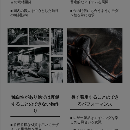
自の素材開発
普遍的なアイテムを展開
■ 国内の職人を中心とした熟練
■ 今の時代にも合うようなモダ
の縫製技術
ン性を常に追求
独自性があり他では真似
長く着用することのでき
することのできない物作
るパフォーマンス
り
■ レザー製品はエイジングを楽
しめる風合いを意識
■ 多種多様な材質を用いてデザ
インと機能性を両立