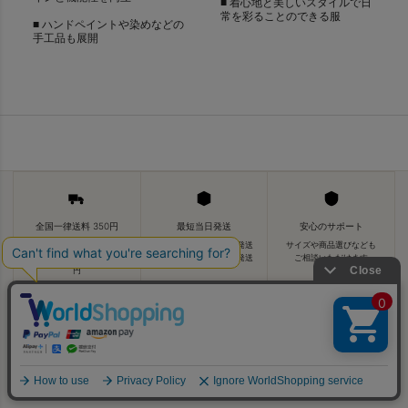
■ 着心地と美しいスタイルで日
常を彩ることのできる服
■ ハンドペイントや染めなどの
手工品も展開
全国一律送料 350円
最短当日発送
安心のサポート
5,500円以上で送料無料
14時迄のご注文で当日発送
サイズや商品選びなども
宅配便発送の商品は送料880
取寄せ品は数営業日後発送
ご相談いただけます
円
ABOUT VDS
バイヤーが本当に良いと思ったものを、
旅と日常の視点で。
↑
私たちについて →
PAGE TOP