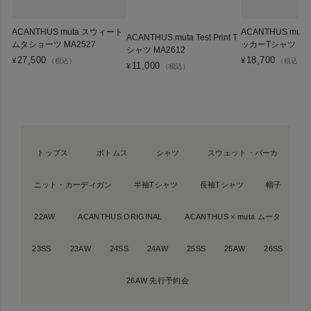
ACANTHUS muta スウィート
ACANTHUS mu
ACANTHUS muta Test Print T
ムタショーツ MA2527
ッカーTシャツ MA2
シャツ MA2612
27,500
18,700
¥
¥
（税込）
（税込）
11,000
¥
（税込）
トップス
ボトムス
シャツ
スウェット・パーカ
ニット・カーディガン
半袖Tシャツ
長袖Tシャツ
帽子
22AW
ACANTHUS ORIGINAL
ACANTHUS × muta ムータ
23SS
23AW
24SS
24AW
25SS
25AW
26SS
26AW 先行予約会