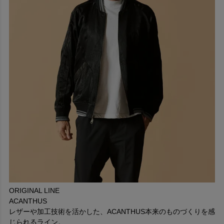
は、レザーのなめしに使用されるタンニンを含んでいることか
ら、ブランド名からもレザーへの想いが汲み取れます。
創業者である岡田敬二氏は、あらゆる技術の研鑽を積む為にイ
タリアへ渡った後に、世界各国へ渡り更なる知識を得るととも
に、レザーに対しての知見を深めました。
日本に戻り、世界で培った経験を詰め込んだハイクオリティな
レザーアイテムをリリースし続けることで、今や日本国内を代
表するレザーブランドとしてACANTHUSが定着しました。
POLICY
ヒストリック・アプローチ _ 歴史から学び、普遍となり得る
アイテムを展開する。
モダン・コンシャスネス _ 今の時代や個人のライフスタイル
にあった機能性とデザインを提案する。
ユニーク・クリエイション _ どこにも真似できない、オリジ
ナリティある手法や発想による物づくり。
ORIGINAL LINE
ロング・パフォーマンス _ いつまでも愛着を持って着られる
ACANTHUS
ような、クオリティの高さを実現する。
レザーや加工技術を活かした、ACANTHUS本来のものづくりを感
シンク・エージング _ レザーの特性である、エージングを生
じられるライン。