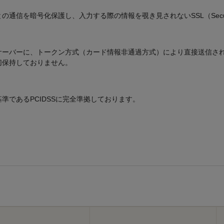
暗号化保護し、入力する際の情報を覗き見されないSSL（Secure Soc
サーバーに、トークン方式（カード情報非通過方式）により直接送信さ
切保持しておりません。
であるPCIDSSに完全準拠しております。