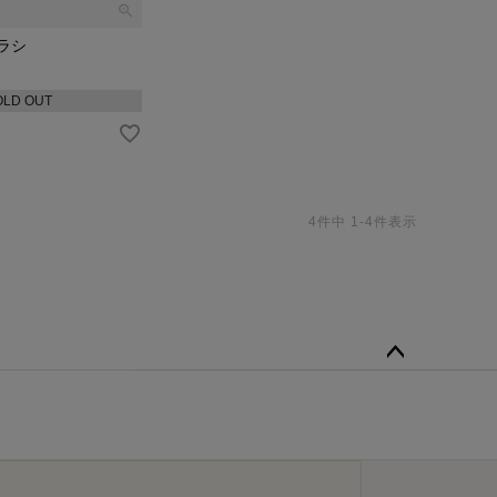
nilで手入れする」という認知が拡がり、国内外市場での地
ブラシ
OLD OUT
国に輸出を拡大し、信頼性の高いレザーケアメーカーとし
を投入し、家庭でも専門ケアの品質が再現できるようにな
4
件中
1
-
4
件表示
製品を開発。グローバルマーケットでのプレゼンスを強化
ラインを発表。専門店やラグジュアリーブランドからの評価
ペー
ジト
ップ
ラインナップを拡充。サステナビリティと機能性を両立す
へ