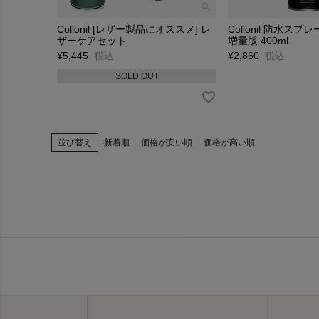
1920年代 — 製品ラ
シューケア用品の
Collonil [レザー製品にオススメ] レ
Collonil 防水ス
ザーケアセット
増量版 400ml
位を強化しまし
¥
5,445
税込
¥
2,860
税込
1950年代 — Made i
SOLD OUT
戦後の再建を経
ての評価を確立
1970年代 — 手軽で
スポンジ一体型
並び替え
新着順
価格が安い順
価格が高い順
りました。これ
1990年代 — 多様化
ムースタイプ、
しました。
2000年代 — プレミ
ナノテクノロジ
も高まりました
2010年代 — 環境配
天然由来成分を
る商品開発に力
現在 — 伝統と革新の