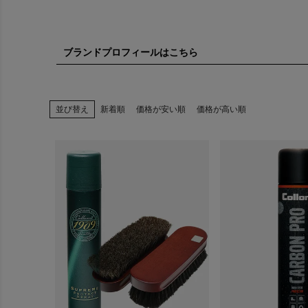
ブランドプロフィールはこちら
Collonil（
並び替え
新着順
価格が安い順
価格が高い順
Collonil
「革靴ケア」「
家まで幅広く支
創業以来、靴用
ミアムライン（1
Collonil
張。日本国内で
1909年 — 創業（レ
1909年に創
を保つ創業期製