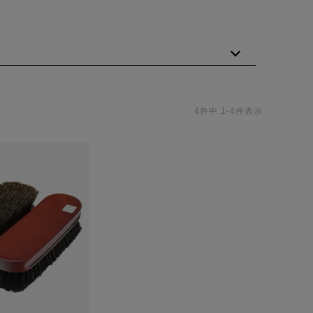
4
件中
1
-
4
件表示
ンドです。
」をキーワードに、プロフェッショナルから一般の靴愛好
し、近年はナノテクノロジーや環境配慮を取り入れたプレ
ェア、スニーカー、カー・バイクケア分野へ製品ラインを拡
判を呼んで靴産業に広く採用されました。革の保湿と柔軟性