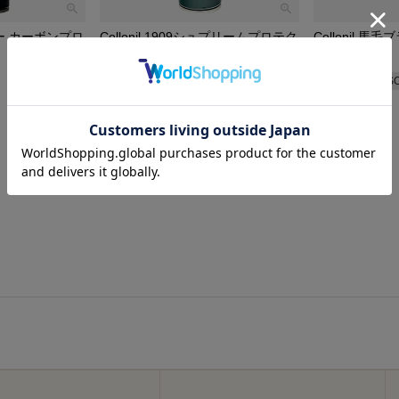
インの拡充と市場拡大
ラインナップを増やし、ポリッシュやクリーム類が普及。「靴はCollo
プレー カーボンプロ
Collonil 1909シュプリームプロテク
Collonil 馬毛
トスプレー
た。
¥
2,420
税込
¥
2,530
税込
n Germanyとしての確立
S
SOLD OUT
て生産体制を整備。ドイツ品質を前面に出したブランディングで欧州各
しました。
革新的な製品の投入
の手入れ商品やエアゾールスプレーといった使いやすさを意識した製品
により一般消費者の支持がさらに拡大しました。
とグローバル展開
リキッドタイプ、スニーカー専用ケアなど多様な素材・用途に対応する
アムラインと技術革新
ー応用の製品や、創業100周年にあたる1909シリーズなどプレミアム
。
慮と新市場への展開
取り入れたエコロジー志向の製品や、スニーカー・カーケア市場向けの
を入れています。
両立