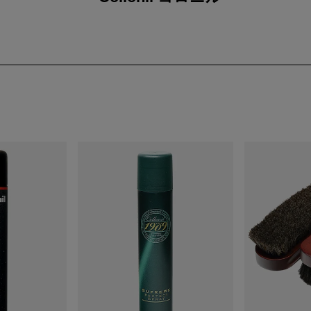
コロニル） — 老舗ドイツ製レザーケアブランド
（コロニル）は1909年にドイツで創業したシューケア／レザーケアの老舗ブラ
レザーケア」「防水スプレー」「シューケア用品」「ドイツ製の高品質
持されています。
クリーム・保革油・撥水剤・スプレーなどの基本製品で高い評価を獲得
909シリーズ等）を展開しています。
は「長持ちする革の美しさ」を守ることを使命とし、靴以外にもバッグ、ウ
も正規輸入品を通じて広く流通しています。
ザーオイルの提供）
業。最初は保革油を中心とした小さな事業からスタートし、その品質が評
品が評価され、ブランドの基礎が築かれました。