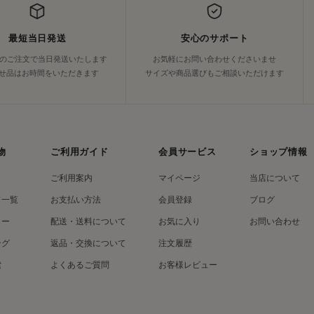
は伝統的なレザーケアのノウハウを守りつつ、最新の技術と環境配慮を取り
ーに向けて、今後も新製品や限定ラインの発表が期待されています。
最短当日発送
安心のサポート
でのご注文で当日発送いたします
お気軽にお問い合わせくださいませ
せ品はお時間をいただきます
サイズや商品選びもご相談いただけます
ollonil（コロニル）は「革靴ケア」「レザーケア」「防水スプレー」の分野で長年にわ
用途に対応し、品質と機能性、環境配慮を両立しています。
ollonil、コロニル、革靴ケア、レザーケア、シューケア、防水スプレー、1909、ドイツ製
物
ご利用ガイド
会員サービス
ショップ情報
ご利用案内
マイページ
当店について
ド一覧
お支払い方法
会員登録
ブログ
リー
配送・送料について
お気に入り
お問い合わせ
ング
返品・交換について
注文履歴
索
よくあるご質問
お客様レビュー