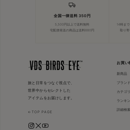
Collonil
を求めるユーザ
全国一律送料 350円
5,500円以上で送料無料
14時ま
宅配便発送の商品は送料880円
取り寄
Collonilとは？
— C
ー・カーケアなど多
主なキーワード
：C
お買い
新商品
ブラン
旅と日常をつなぐ視点で、
世界中からセレクトした
カテゴ
アイテムをお届けします。
ランキ
詳細検
←
TOP PAGE