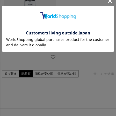
FRAGRANCE CAFE ルーム・
ファブリック フレグランススプ
レー BLESSED RAIN | WOOD
¥
2,640
税込
並び替え
新着順
価格が安い順
価格が高い順
7
件中
1
-
7
件表示