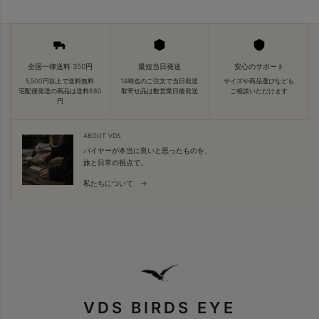
全国一律送料 350円
最短当日発送
安心のサポート
5,500円以上で送料無料
14時迄のご注文で当日発送
サイズや商品選びなども
宅配便発送の商品は送料880
取寄せ品は数営業日後発送
ご相談いただけます
円
ABOUT VDS
バイヤーが本当に良いと思ったものを、
旅と日常の視点で。
私たちについて →
VDS BIRDS EYE