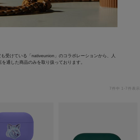
ている「nativeunion」のコラボレーションから、人
代理店を通した商品のみを取り扱っております。
7
件中
1
-
7
件表示