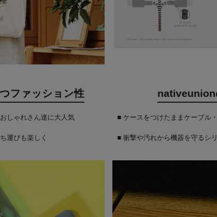
つファッション性
nativeun
やおしゃれさん達に大人気
■ ケースをつけたままケーブル
持ち運びも楽しく
■ 衝撃や汚れから機器を守るシ