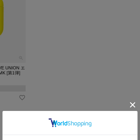
VE UNION エ
K [第1弾]