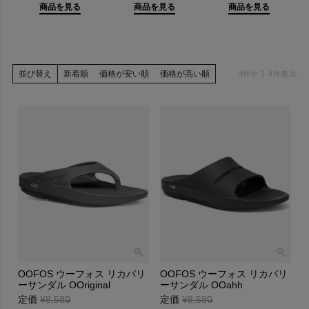
への理解が年々深まり、 2020 年にはランショップを中心に 4500
商品を見る
商品を見る
商品を見る
店舗にまで展開を広げています。
並び替え
新着順
価格が安い順
価格が高い順
4
件中
1
-
4
件表示
OOFOS ウーフォス リカバリ
OOFOS ウーフォス リカバリ
ーサンダル OOriginal
ーサンダル OOahh
定価
¥
8,580
→
定価
¥
8,580
→