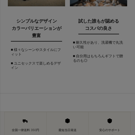
シンプルなデザイン
試した誰もが認める
カラーバリエーションが
コスパの良さ
豊富
■ 耐久性があり、洗濯機で丸洗
い可能
■ 様々なシーンやスタイルにフ
ィット
■ 自分用はもちろんギフトで贈
るのも◎
■ ユニセックスで楽しめるデザ
イン
全国一律送料 350円
最短当日発送
安心のサポート