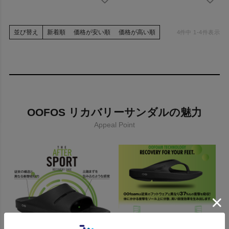
並び替え
新着順
価格が安い順
価格が高い順
4
件中
1
-
4
件表示
OOFOS リカバリーサンダルの魅力
Appeal Point