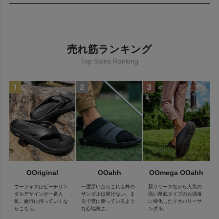
リカバリーシューズのパイオニアとして生まれた「OOFOS®」
「OOFOS®」（ウーフォス）は、2011 年にマサチューセッツ州
売れ筋ランキング
のコハセットでスポーツ選手やトレーナー、大手シューズメーカ
ーの製品開発に携わるベテランチームにより、2 年半の歳月をか
Top Sales Ranking
け開発されたリカバリーシューズブランドです。
足裏への衝撃が大きいシューズは世の中に溢れているが、衝撃を
吸収しリカバリーを目的とするシューズがないことに気付いた彼
らは、OOFOS® を作りリカバリーシューズのパイオニアとなり
ました。
OOFOS® 製品に使われている特殊素材 OOfoam は、前進力を生
む事を目的とした一般的な EVA 素材のミッドソールと異なり、衝
撃の反発を 37% 抑えることができ着地による足裏への衝撃を軽
OOriginal
OOahh
OOmega OOahh
減することができます。そのため膝、腰、背中にかかる負担を軽
減でき、また人間工学に基づいて設計されたフットベットによ
ウーフォスはビーチサン
一度穿いたらこれ以外の
新リリースながら人気の
り、足を優しく包み込み、土踏まずをしっかりサポートします。
ダルデザインが一番人
サンダルは穿けない、ま
高い厚底タイプのお洒落
気。旅行に持っていくな
るで雲に乗っているよう
に特化したリカバリーサ
らこちら。
な心地良さ。
ンダル。
現在アメリカでは、2011 年の立ち上げからリカバリーシューズ