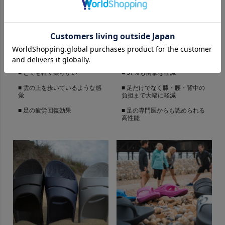
一度履くと病みつきにな
他に類を見ない抜群の機
る履き心地
能性
■ とても軽く柔らかい
■ 37％も衝撃を軽減
■ 雲の上を歩いているような感
■ 足だけでなく膝・腰・背中の
覚
負担まで大幅に軽減
■ 足の疲労回復効果
■ 足の専門医からも認められる
高性能