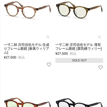
一寸二杯 庄司信也モデル 生成
一寸二杯 庄司信也モデル 薄荷
りフレーム眼鏡 [春風ウィリア
フレーム眼鏡 [蜃気楼ウィリー]
ム]
¥
27,500
税込
¥
27,500
税込
SOLD OUT