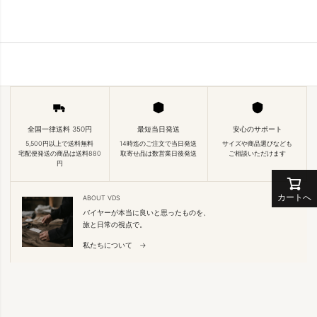
全国一律送料 350円
最短当日発送
安心のサポート
5,500円以上で送料無料
14時迄のご注文で当日発送
サイズや商品選びなども
宅配便発送の商品は送料880
取寄せ品は数営業日後発送
ご相談いただけます
円
カートへ
ABOUT VDS
バイヤーが本当に良いと思ったものを、
旅と日常の視点で。
私たちについて →