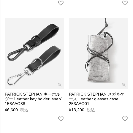
PATRICK STEPHAN キーホル
PATRICK STEPHAN メガネケ
ダー Leather key holder 'snap'
ース Leather glasses case
156AAO38
253AAO01
¥
6,600
税込
¥
13,200
税込