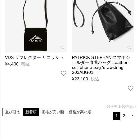
VDS リフレクター サコッシュ
PATRICK STEPHAN スマホシ
ョルダー巾着バッグ Leather
¥
4,400
税込
cell phone bag 'drawstring'
203ABG01
¥
23,100
税込
65
件中
1
-
50
件表示
並び替え
新着順
価格が安い順
価格が高い順
1
2