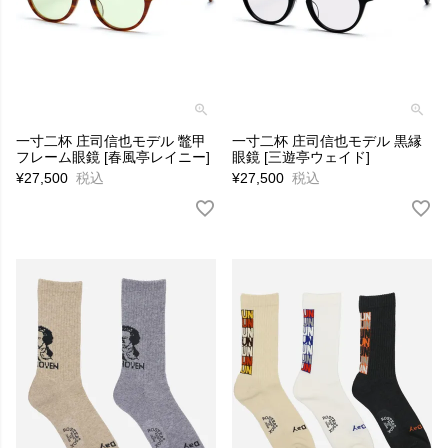
一寸二杯 庄司信也モデル 鼈甲
一寸二杯 庄司信也モデル 黒縁
フレーム眼鏡 [春風亭レイニー]
眼鏡 [三遊亭ウェイド]
¥
27,500
税込
¥
27,500
税込