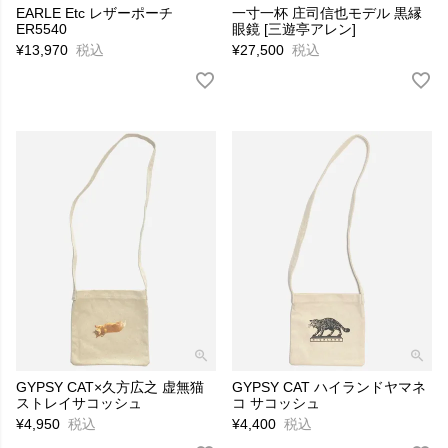
EARLE Etc レザーポーチ
一寸一杯 庄司信也モデル 黒縁
ER5540
眼鏡 [三遊亭アレン]
¥
13,970
税込
¥
27,500
税込
GYPSY CAT×久方広之 虚無猫
GYPSY CAT ハイランドヤマネ
ストレイサコッシュ
コ サコッシュ
¥
4,950
税込
¥
4,400
税込