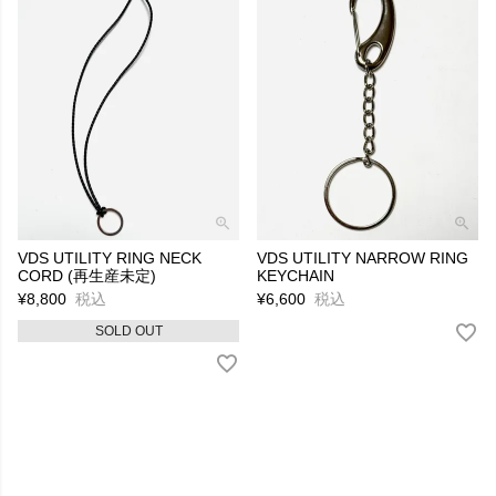
VDS UTILITY RING NECK
VDS UTILITY NARROW RING
CORD (再生産未定)
KEYCHAIN
¥
8,800
税込
¥
6,600
税込
SOLD OUT