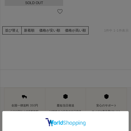
SOLD OUT
並び替え
新着順
価格が安い順
価格が高い順
1
件中
1
-
1
件表示
全国一律送料 350円
最短当日発送
安心のサポート
5,500円以上で送料無料
14時迄のご注文で当日発送
サイズや商品選びなども
宅配便発送の商品は送料880
取寄せ品は数営業日後発送
ご相談いただけます
円