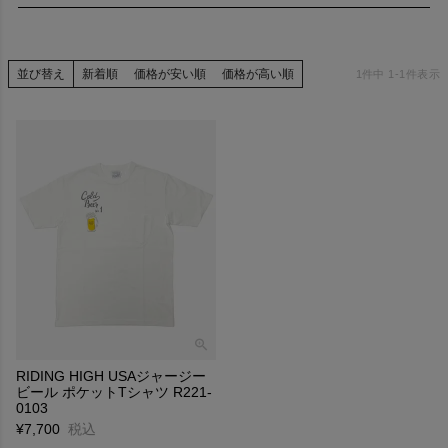
“1つ1つの商品か?表情を持つようなモノづくり”
を コンセプトにスタートしたライディングハイ。
並び替え
新着順
価格が安い順
価格が高い順
1
件中
1
-
1
件表示
アメリカンスタンダードをベースとしたカットソーを中心に展開
し、
糸、ヴィンテージ機や吊り編み機などをはじめとした編み機、
さらには杢の色にこだわりながら、
ヴィンテージアイテムに現代のエッセンスを取り入れ、
アップデートした商品を作り続けています。
日本の技術を駆使した、MADE IN JAPAN プロダクトです。
RIDING HIGH USAジャージー
ビール ポケットTシャツ R221-
0103
¥
7,700
税込