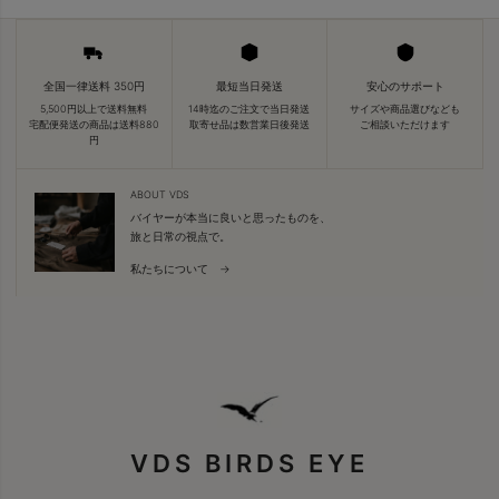
全国一律送料 350円
最短当日発送
安心のサポート
5,500円以上で送料無料
14時迄のご注文で当日発送
サイズや商品選びなども
宅配便発送の商品は送料880
取寄せ品は数営業日後発送
ご相談いただけます
円
ABOUT VDS
バイヤーが本当に良いと思ったものを、
旅と日常の視点で。
私たちについて →
VDS BIRDS EYE