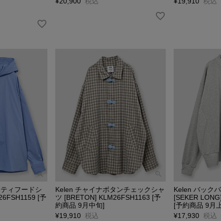
¥
20,900
税込
¥
19,910
税込
ィリティフードシ
Kelen チャイナボタンチェックシャ
Kelen バッ
26FSH1159 [予
ツ [BRETON] KLM26FSH1163 [予
[SEKER LONG
約商品 9月中旬]
[予約商品 9月
¥
19,910
税込
¥
17,930
税込