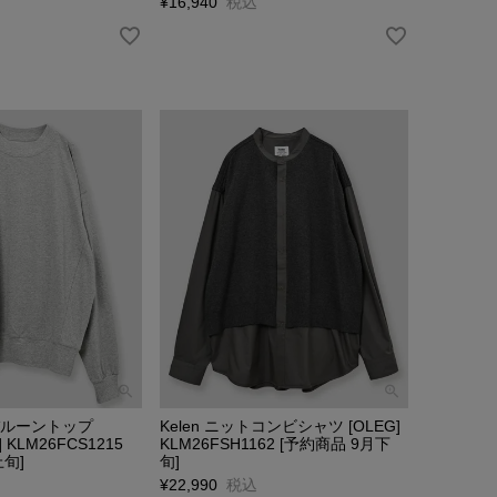
¥
16,940
税込
クバルーントップ
Kelen ニットコンビシャツ [OLEG]
] KLM26FCS1215
KLM26FSH1162 [予約商品 9月下
上旬]
旬]
¥
22,990
税込