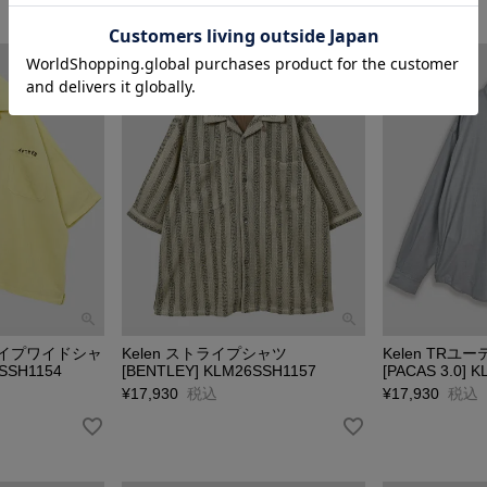
トライプワイドシャ
Kelen ストライプシャツ
Kelen TR
6SSH1154
[BENTLEY] KLM26SSH1157
[PACAS 3.0] 
¥
17,930
税込
¥
17,930
税込