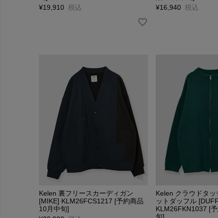
¥
19,910
税込
¥
16,940
税込
Kelen 裏フリースカーディガン
Kelen クラウド
[MIKE] KLM26FCS1217 [予約商品
ットダッフル [DUFF
10月中旬]
KLM26FKN1037 
旬]