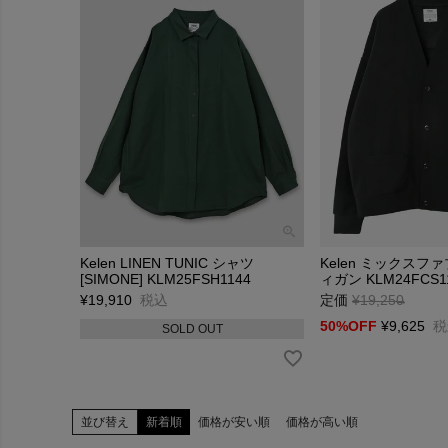
Kelen LINEN TUNIC シャツ
Kelen ミックス
[SIMONE] KLM25FSH1144
ィガン KLM24FCS1
¥
19,910
税込
定価
¥
19,250
→
50%OFF
¥
9,625
税
SOLD OUT
並び替え
新着順
価格が安い順
価格が高い順