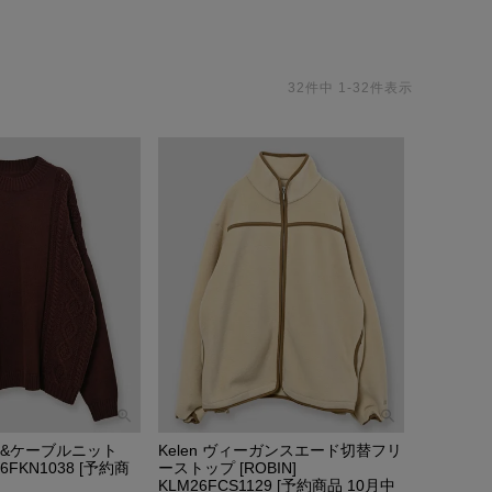
32
件中
1
-
32
件表示
ーン&ケーブルニット
Kelen ヴィーガンスエード切替フリ
26FKN1038 [予約商
ーストップ [ROBIN]
KLM26FCS1129 [予約商品 10月中