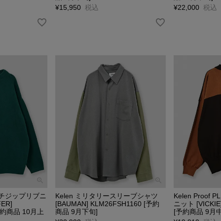
¥
15,950
税込
¥
22,000
税込
タッチジップリブニ
Kelen ミリタリースリーブシャツ
Kelen Proo
ER]
[BAUMAN] KLM26FSH1160 [予約
ニット [VICKIE
[予約商品 10月上
商品 9月下旬]
[予約商品 9月