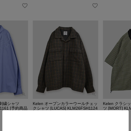
ク刺繍シャツ
Kelen オープンカラーウールチェッ
Kelen クラ
SH1161 [予約商品
クシャツ [LUCAS] KLM26FSH1124
ツ [MORT] KL
[予約商品 9月中旬]
¥
18,040
税込
¥
22,000
税込