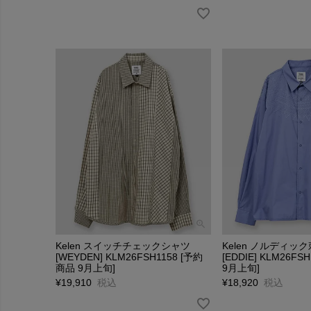
Kelen スイッチチェックシャツ
Kelen ノルディッ
[WEYDEN] KLM26FSH1158 [予約
[EDDIE] KLM26F
商品 9月上旬]
9月上旬]
¥
19,910
税込
¥
18,920
税込