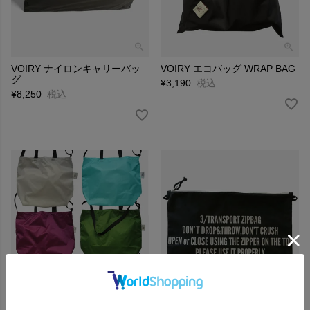
VOIRY ナイロンキャリーバッ
VOIRY エコバッグ WRAP BAG
グ
¥
3,190
税込
¥
8,250
税込