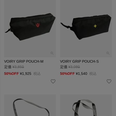
VOIRY GRIP POUCH-M
VOIRY GRIP POUCH-S
定価
¥
3,850
→
定価
¥
3,080
→
50%OFF
¥
1,925
税込
50%OFF
¥
1,540
税込