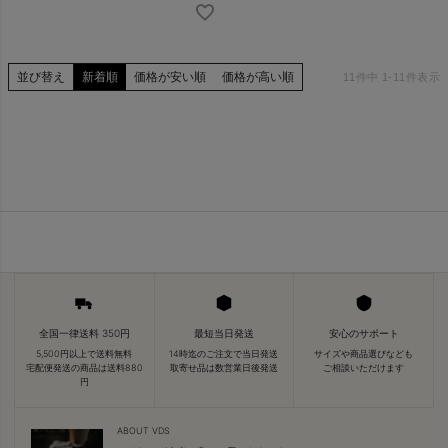
並び替え
新着順
価格が安い順
価格が高い順
11
件中
1
-
11
件表示
全国一律送料 350円
最短当日発送
安心のサポート
5,500円以上で送料無料
14時迄のご注文で当日発送
サイズや商品選びなども
宅配便発送の商品は送料880
取寄せ品は数営業日後発送
ご相談いただけます
円
ABOUT VDS