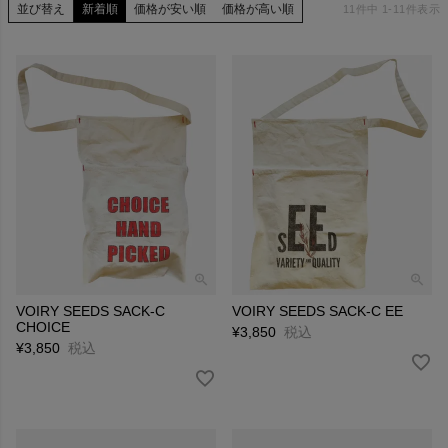
並び替え
新着順
価格が安い順
価格が高い順
11
件中
1
-
11
件表示
VOIRY SEEDS SACK-C
VOIRY SEEDS SACK-C EE
CHOICE
¥
3,850
税込
¥
3,850
税込