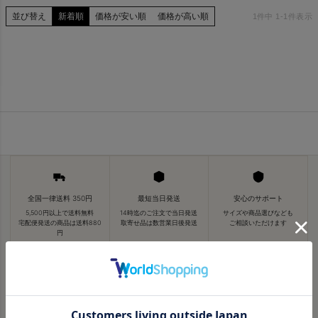
並び替え
新着順
価格が安い順
価格が高い順
1
件中
1
-
1
件表示
全国一律送料 350円
最短当日発送
安心のサポート
5,500円以上で送料無料
14時迄のご注文で当日発送
サイズや商品選びなども
宅配便発送の商品は送料880
取寄せ品は数営業日後発送
ご相談いただけます
円
ABOUT VDS
バイヤーが本当に良いと思ったものを、
旅と日常の視点で。
私たちについて →