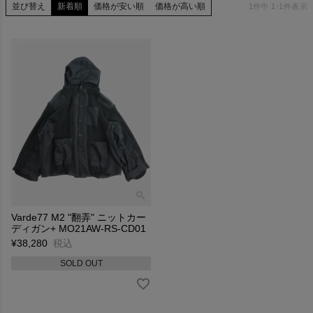
並び替え
新着順
価格が安い順
価格が高い順
1
件中
1
-
1
件表示
Varde77 M2 "翻弄" ニットカー
ディガン+ MO21AW-RS-CD01
¥
38,280
税込
SOLD OUT