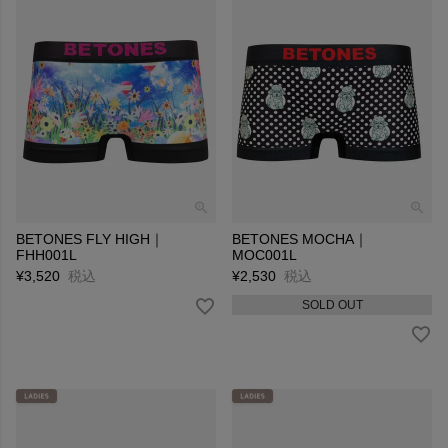
BETONES FLY HIGH｜
BETONES MOCHA｜
FHH001L
MOC001L
¥
3,520
税込
¥
2,530
税込
SOLD OUT