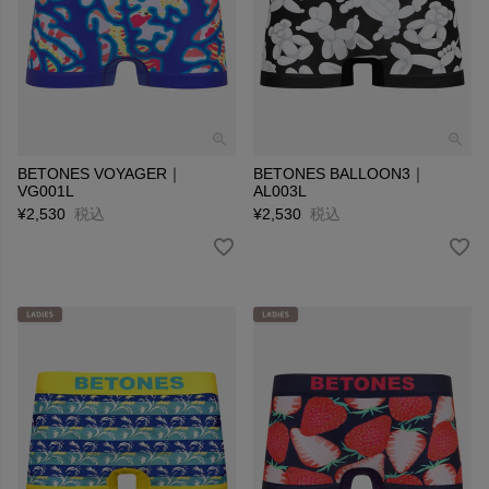
BETONES VOYAGER｜
BETONES BALLOON3｜
VG001L
AL003L
¥
2,530
税込
¥
2,530
税込