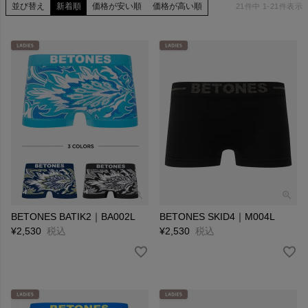
並び替え
新着順
価格が安い順
価格が高い順
21
件中
1
-
21
件表示
BETONES BATIK2｜BA002L
BETONES SKID4｜M004L
¥
2,530
税込
¥
2,530
税込