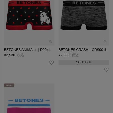
BETONES ANIMAL4｜D004L
BETONES CRASH｜CRS001L
¥
2,530
税込
¥
2,530
税込
SOLD OUT