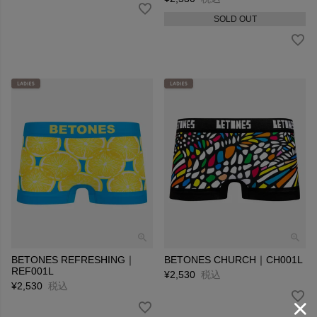
SOLD OUT
BETONES REFRESHING｜
BETONES CHURCH｜CH001L
REF001L
¥
2,530
税込
¥
2,530
税込