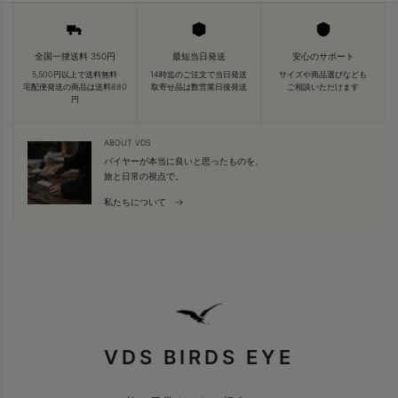
全国一律送料 350円
最短当日発送
安心のサポート
5,500円以上で送料無料
14時迄のご注文で当日発送
サイズや商品選びなども
宅配便発送の商品は送料880
取寄せ品は数営業日後発送
ご相談いただけます
円
ABOUT VDS
バイヤーが本当に良いと思ったものを、
旅と日常の視点で。
私たちについて →
VDS BIRDS EYE