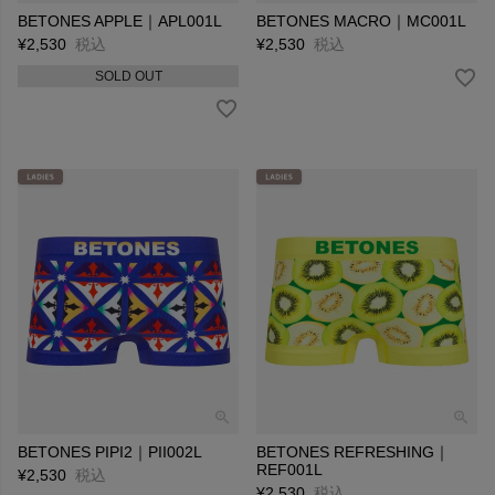
BETONES APPLE｜APL001L
BETONES MACRO｜MC001L
¥
2,530
税込
¥
2,530
税込
SOLD OUT
BETONES PIPI2｜PII002L
BETONES REFRESHING｜
REF001L
¥
2,530
税込
¥
2,530
税込