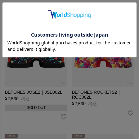
BETONES JOSE2｜JSE002L
BETONES ROCKETS2｜
ROC002L
¥
2,530
税込
¥
2,530
税込
SOLD OUT