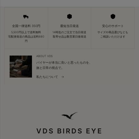
全国一律送料 350円
最短当日発送
安心のサポート
5,500円以上で送料無料
14時迄のご注文で当日発送
サイズや商品選びなども
宅配便発送の商品は送料880
取寄せ品は数営業日後発送
ご相談いただけます
円
ABOUT VDS
バイヤーが本当に良いと思ったものを、
旅と日常の視点で。
私たちについて →
VDS BIRDS EYE