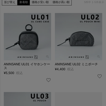
並び替え
新着順
価格が安い順
価格が高い順
5
件中
1
-
5
件表示
ANINSANE UL01 イヤホンケー
ANINSANE UL02 ミニポーチ
ス
¥
4,400
税込
¥
5,500
税込