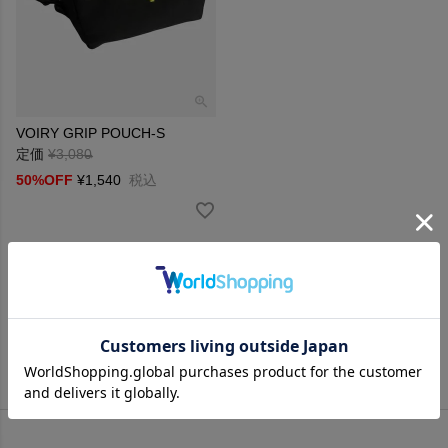
VOIRY GRIP POUCH-S
定価
¥
3,080
→
50%OFF
¥
1,540
税込
並び替え
新着順
価格が安い順
価格が高い順
5
件中
1
-
5
件表示