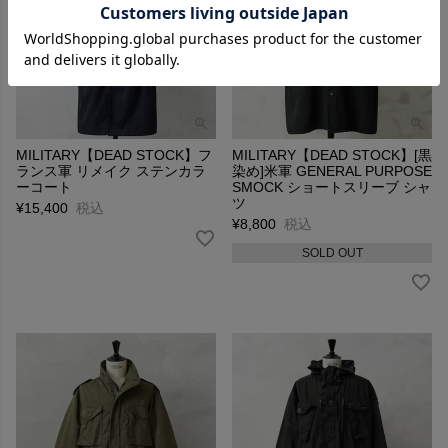
MILITARY【DEAD STOCK】フ
MILITARY【DEAD STOCK】[黒
ランス軍 リメイク ステンカラ
染め]米軍 GENERAL PURPOSE
ーコート
SMOCK ショートスリーブ シャ
ツ
¥
15,400
税込
¥
8,800
税込
SOLD OUT