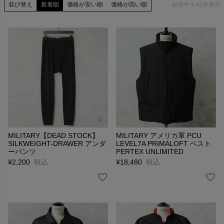
並び替え
新着順
価格が安い順
価格が高い順
42
件中
1
-
42
件表示
MILITARY【DEAD STOCK】
MILITARY アメリカ軍 PCU
SILKWEIGHT-DRAWER アンダ
LEVEL7A PRIMALOFT ベスト
ーパンツ
PERTEX UNLIMITED
¥
2,200
税込
¥
18,480
税込