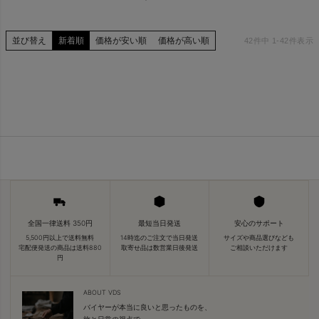
並び替え
新着順
価格が安い順
価格が高い順
42
件中
1
-
42
件表示
全国一律送料 350円
最短当日発送
安心のサポート
5,500円以上で送料無料
14時迄のご注文で当日発送
サイズや商品選びなども
宅配便発送の商品は送料880
取寄せ品は数営業日後発送
ご相談いただけます
円
ABOUT VDS
バイヤーが本当に良いと思ったものを、
旅と日常の視点で。