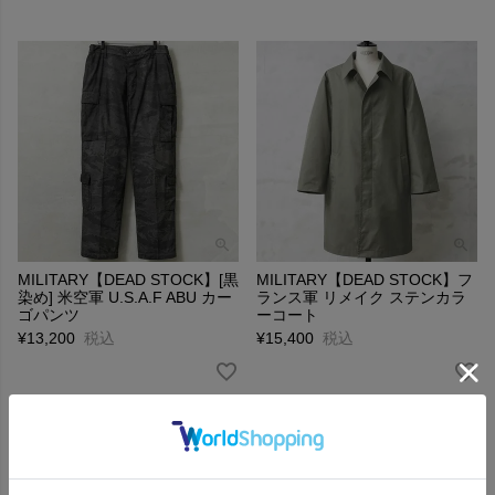
MILITARY【DEAD STOCK】[黒
MILITARY【DEAD STOCK】フ
染め] 米空軍 U.S.A.F ABU カー
ランス軍 リメイク ステンカラ
ゴパンツ
ーコート
¥
13,200
税込
¥
15,400
税込