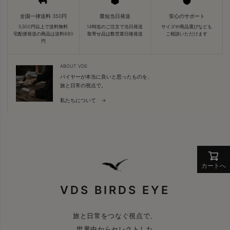
全国一律送料 350円
最短当日発送
安心のサポート
5,500円以上で送料無料
14時迄のご注文で当日発送
サイズや商品選びなども
宅配便発送の商品は送料880
取寄せ品は数営業日後発送
ご相談いただけます
円
ABOUT VDS
バイヤーが本当に良いと思ったものを、
旅と日常の視点で。
私たちについて →
カートへ
VDS BIRDS EYE
旅と日常をつなぐ視点で、
世界中からセレクトした