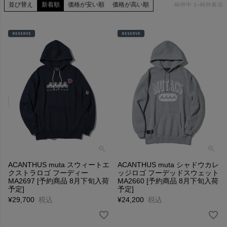
並び替え
新着順
価格が安い順
価格が高い順
46
件中
1
-
46
件表示
ACANTHUS muta スウィートエ
ACANTHUS muta シャドウカレ
クストラロゴ フーディー
ッジロゴ フーデッドスウェット
MA2697 [予約商品 8月下旬入荷
MA2660 [予約商品 8月下旬入荷
予定]
予定]
¥
29,700
税込
¥
24,200
税込