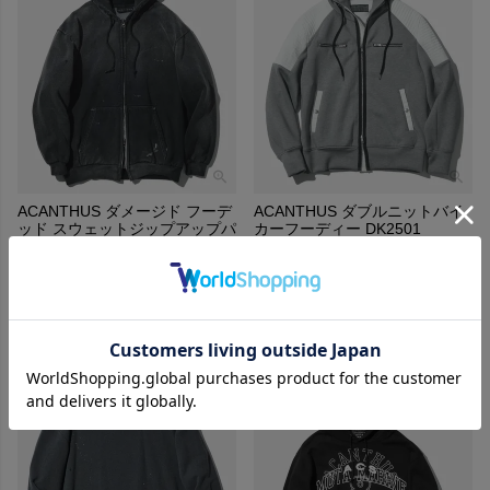
ACANTHUS ダメージド フーデ
ACANTHUS ダブルニットバイ
ッド スウェットジップアップパ
カーフーディー DK2501
ーカー DH2501
¥
39,600
税込
¥
35,200
税込