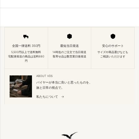
全国一律送料 350円
最短当日発送
安心のサポート
5,500円以上で送料無料
14時迄のご注文で当日発送
サイズや商品選びなども
宅配便発送の商品は送料880
取寄せ品は数営業日後発送
ご相談いただけます
円
ABOUT VDS
バイヤーが本当に良いと思ったものを、
旅と日常の視点で。
私たちについて →