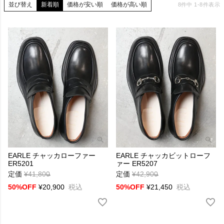
並び替え
新着順
価格が安い順
価格が高い順
8
件中
1
-
8
件表示
EARLE チャッカローファー
EARLE チャッカビットローフ
ER5201
ァー ER5207
定価
¥
41,800
→
定価
¥
42,900
→
50%OFF
¥
20,900
税込
50%OFF
¥
21,450
税込