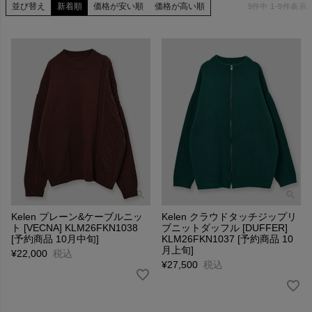
並び替え
新着順
価格が安い順
価格が高い順
9
件中
1
-
9
件表示
Kelen プレーン&ケーブルニッ
Kelen クラウドタッチジップリ
ト [VECNA] KLM26FKN1038
ブニットダッフル [DUFFER]
[予約商品 10月中旬]
KLM26FKN1037 [予約商品 10
月上旬]
¥
22,000
税込
¥
27,500
税込