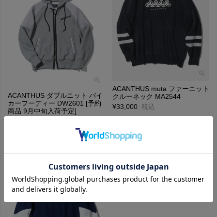
ACANTHUS muta ファーニット
ACANTHUS ダブルニット バイ
クルーネック MA2544
カーフーディー DW2601 [予約
¥
33,000
税込
商品 9月中旬入荷予定]
¥
39,600
税込