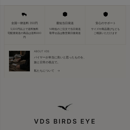
全国一律送料 350円
最短当日発送
安心のサポート
5,500円以上で送料無料
14時迄のご注文で当日発送
サイズや商品選びなども
宅配便発送の商品は送料880
取寄せ品は数営業日後発送
ご相談いただけます
円
ABOUT VDS
バイヤーが本当に良いと思ったものを、
旅と日常の視点で。
私たちについて →
VDS BIRDS EYE