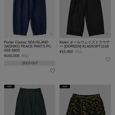
Porter Classic SEA ISLAND
Kelen オールウェイズトラウザ
SASHIKO PEACE PANTS PC-
ー [DOREEN] KLM26SPT1158
059-3809
¥
15,950
税込
¥
165,000
税込
SOLD OUT