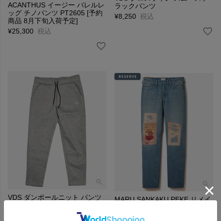
ACANTHUS イージー バレルレ
ラックパンツ
ッグ チノパンツ PT2605 [予約
¥
8,250
税込
商品 8月下旬入荷予定]
¥
25,300
税込
VDS ダンボールニット パンツ
MARU SANKAKU PEKE リメイ
クデニムパンツ MSP-1033 [予
¥
8,800
税込
約商品 10月]