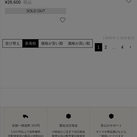
¥
28,600
税込
SOLD OUT
198
件中
1
-
50
件表示
並び替え
新着順
価格が安い順
価格が高い順
1
2
…
4
全国一律送料 350円
最短当日発送
安心のサポート
5,500円以上で送料無料
14時迄のご注文で当日発送
サイズや商品選びなども
宅配便発送の商品は送料880
取寄せ品は数営業日後発送
ご相談いただけます