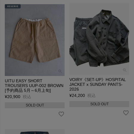
VOIRY《SET-UP》HOSPITAL
UITU EASY SHORT
JACKET x SUNDAY PANTS-
TROUSERS UUP-002 BROWN
2026
[予約商品 5月～6月上旬]
¥
24,200
税込
¥
20,900
税込
SOLD OUT
SOLD OUT