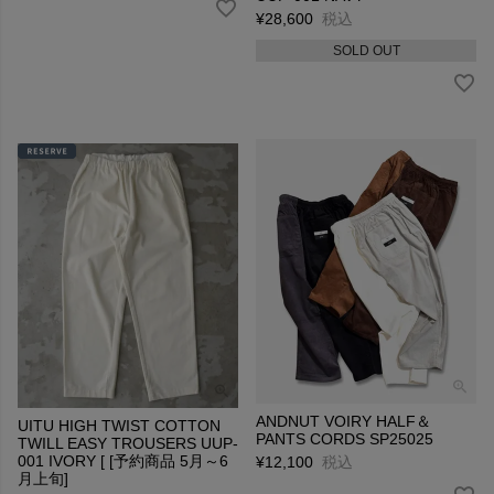
¥
28,600
税込
SOLD OUT
ANDNUT VOIRY HALF＆
UITU HIGH TWIST COTTON
PANTS CORDS SP25025
TWILL EASY TROUSERS UUP-
001 IVORY [ [予約商品 5月～6
¥
12,100
税込
月上旬]