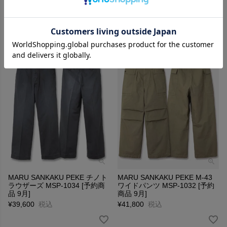
¥
58,300
税込
MARU SANKAKU PEKE チノト
MARU SANKAKU PEKE M-43
ラウザーズ MSP-1034 [予約商
ワイドパンツ MSP-1032 [予約
品 9月]
商品 9月]
¥
39,600
税込
¥
41,800
税込