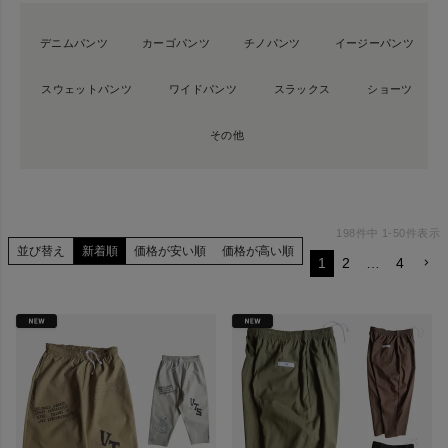
デニムパンツ
カーゴパンツ
チノパンツ
イージーパンツ
スウェットパンツ
ワイドパンツ
スラックス
ショーツ
その他
198
件中
1
-
50
件表示
並び替え
新着順
価格が安い順
価格が高い順
1
2
…
4