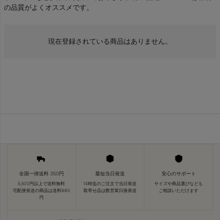
の品質がよくオススメです。
現在登録されている商品はありません。
全国一律送料 350円
最短当日発送
安心のサポート
5,500円以上で送料無料
14時迄のご注文で当日発送
サイズや商品選びなども
宅配便発送の商品は送料880
取寄せ品は数営業日後発送
ご相談いただけます
円