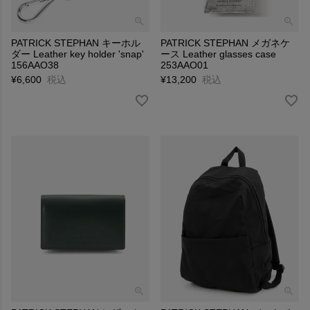
PATRICK STEPHAN キーホル
PATRICK STEPHAN メガネケ
ダー Leather key holder 'snap'
ース Leather glasses case
156AAO38
253AAO01
¥
6,600
税込
¥
13,200
税込