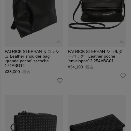
PATRICK STEPHAN サコッシ
PATRICK STEPHAN ショルダ
ュ Leather shoulder bag
ーバッグ Leather poche
'grande poche' sacoche
'enveloppe' 2 254ABG01
174ABG14
¥
34,100
税込
¥
33,000
税込