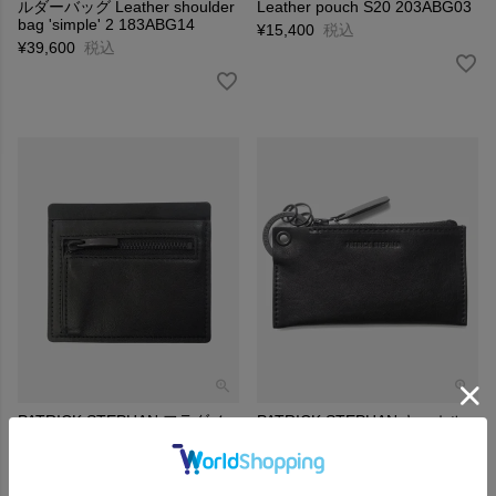
ルダーバッグ Leather shoulder
Leather pouch S20 203ABG03
bag 'simple' 2 183ABG14
¥
15,400
税込
¥
39,600
税込
PATRICK STEPHAN フラグメ
PATRICK STEPHAN キーホル
ントケース Leather fragment
ダー Leather key case &
case 'compact' 213AAO03
holder20 203AAO04
¥
11,000
税込
¥
10,450
税込