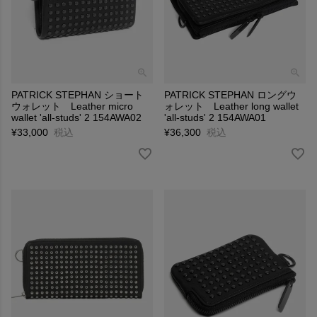
PATRICK STEPHAN ショート
PATRICK STEPHAN ロングウ
ウォレット Leather micro
ォレット Leather long wallet
wallet 'all-studs' 2 154AWA02
'all-studs' 2 154AWA01
¥
33,000
税込
¥
36,300
税込