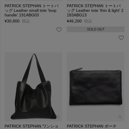
PATRICK STEPHAN トートバ
PATRICK STEPHAN トートバ
ッグ Leather small tote 'loop
ッグ Leather tote 'thin & light' 2
handle' 191ABG03
183ABG13
¥
30,800
税込
¥
46,200
税込
SOLD OUT
PATRICK STEPHAN ワンショ
PATRICK STEPHAN ポーチ