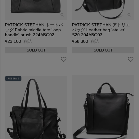
PATRICK STEPHAN トートバ
PATRICK STEPHAN アトリエ
ッグ Fabric middle tote 'loop
バッグ Leather bag 'atelier'
handle' brush 224ABG02
S20 204ABG03
¥
23,100
税込
¥
58,300
税込
SOLD OUT
SOLD OUT