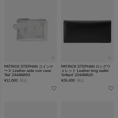
PATRICK STEPHAN コインケ
PATRICK STEPHAN ロングウ
ース Leather wide coin case
ォレット Leather long wallet
'flat' 244AWA03
'brillant' 224AWA20
¥
11,000
税込
¥
26,400
税込