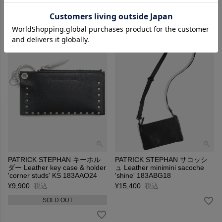
PATRICK STEPHAN キーホル
PATRICK STEPHAN サコッシ
ダー Leather key case & holder
ュ Leather minimini sacoche
'corner studs' KS 183AAO24
'shine' 183ABG18
¥
9,900
税込
¥
15,400
税込
SOLD OUT