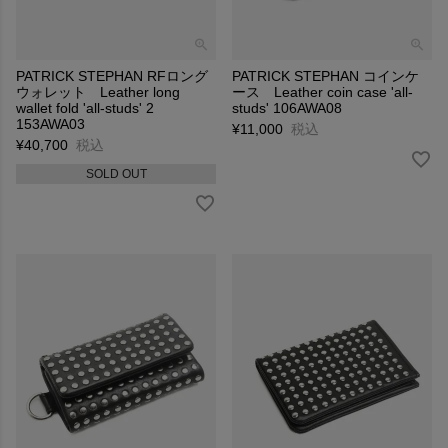
PATRICK STEPHAN RFロング
PATRICK STEPHAN コインケ
ウォレット Leather long
ース Leather coin case 'all-
wallet fold 'all-studs' 2
studs' 106AWA08
153AWA03
¥
11,000
税込
¥
40,700
税込
SOLD OUT