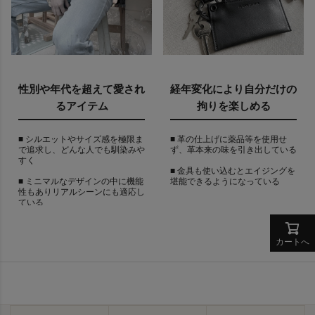
性別や年代を超えて愛され
経年変化により自分だけの
るアイテム
拘りを楽しめる
■ シルエットやサイズ感を極限ま
■ 革の仕上げに薬品等を使用せ
で追求し、どんな人でも馴染みや
ず、革本来の味を引き出している
すく
■ 金具も使い込むとエイジングを
■ ミニマルなデザインの中に機能
堪能できるようになっている
性もありリアルシーンにも適応し
ている
カートへ