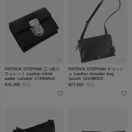
PATRICK STEPHAN 三つ折り
PATRICK STEPHAN サコッシ
ウォレット Leather trifold
ュ Leather shoulder bag
wallet 'cartable' 174AWA10
'pouch' 181ABG03
¥
25,300
税込
¥
27,500
税込