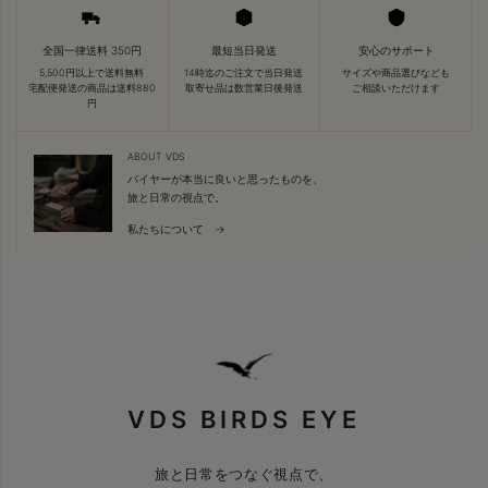
全国一律送料 350円
最短当日発送
安心のサポート
5,500円以上で送料無料
14時迄のご注文で当日発送
サイズや商品選びなども
宅配便発送の商品は送料880
取寄せ品は数営業日後発送
ご相談いただけます
円
ABOUT VDS
バイヤーが本当に良いと思ったものを、
旅と日常の視点で。
私たちについて →
VDS BIRDS EYE
旅と日常をつなぐ視点で、