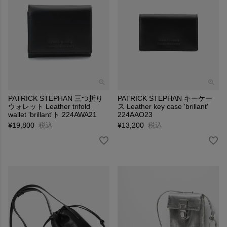
PATRICK STEPHAN 三つ折り
PATRICK STEPHAN キーケー
ウォレット Leather trifold
ス Leather key case 'brillant'
wallet 'brillant'ト 224AWA21
224AAO23
¥
19,800
税込
¥
13,200
税込