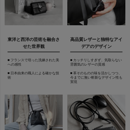
東洋と西洋の芸術を融合さ
高品質レザーと独特なアイ
せた世界観
デアのデザイン
■ フランスで培った洗練された美
■ カッチリしすぎず、気取らない
への感性
雰囲気のレザーの質感
■ 日本由来の職人による確かな技
■ 革そのものの味を活かしつつ、
術
今までに無い斬新なデザイン性も
実現