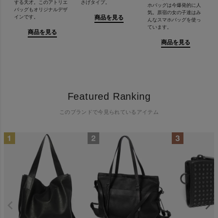
する天才。このアトリエ
さげタイプ。
ホバッグは今爆発的に人
バッグもオリジナルデザ
気。原宿の女の子達はみ
「弱さと共存する強さ」というコンセプトを当初から現在に至る
インです。
商品を見る
んなスマホバッグを使っ
まで掲げており、商品の持つ二面性を表現することを一貫して追
ています。
商品を見る
求しています。
商品を見る
Featured Ranking
このブランドで今見られているアイテム