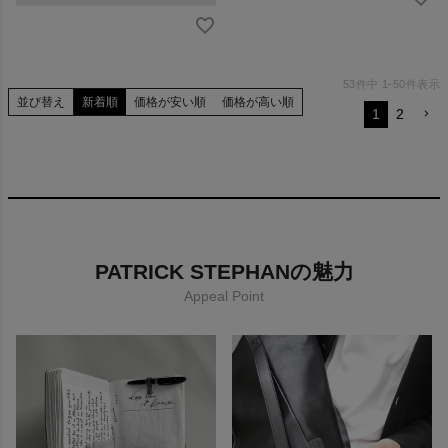
53
件中
1
-
50
件表示
並び替え
新着順
価格が安い順
価格が高い順
1
2
PATRICK STEPHANの魅力
Appeal Point