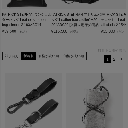
PATRICK STEPHAN ワンショル
PATRICK STEPHAN アトリエバ
PATRICK STE
ダーバッグ Leather shoulder
ッグ Leather bag 'atelier' M20
ォレット Leather 
bag 'simple' 2 183ABG14
204ABG02 [入荷未定 予約商品]
'all-studs' 2 15
39,600
115,500
33,000
¥
¥
¥
（税込）
（税込）
（税込）
53
件中
1
-
50
件表示
並び替え
新着順
価格が安い順
価格が高い順
1
2