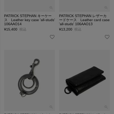
PATRICK STEPHAN キーケー
PATRICK STEPHAN レザーカ
ス Leather key case 'all-studs'
ードケース Leather card case
106AAO14
'all-studs' 106AAO13
¥
15,400
税込
¥
13,200
税込