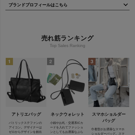
ブランドプロフィールはこちら
デザイナーPatrick Stephan（パトリックステファン）はフランス
出身。
学生時代をパリで過ごし、その後伝説的なコルセットメーカーの
売れ筋ランキング
パール氏、ティエリー・ミュグレー、ジョン・ガリアーノ、他
様々な熟練者から技術を習得。
Top Sales Ranking
更なる芸術を磨く為、1988年よりディオールのクチュール部門に
参加。
パリで行われた日本の伝統工芸のエキシビジョンを訪れた際、日
本に恋をし渡日を決意。
2000年より日本に身を置く。
芸術的な美の可能性を東洋と西洋の融合、フェミニンとマスキュ
リンの融合によって追及している。
PATRICK STEPHANといえばレザーと言えるくらい、質とデザイ
ン性の高い革製品を製作しているブランドです。
アトリエバッグ
ネックウォレット
スマホショルダー
バッグ
代表アイテムであるアトリエバッグも、斬新なデザインや美しい
パトリックステファンの
小銭やお札・交通系ICカ
シルエットと共に実用性・機能性がしっかり考えられており今で
アイコン。デザイナーは
ードを入れてファッショ
巾着型がお洒落なスマホ
ゼロからデザインを創出
ンとしてもお洒落なぶら
は世界で評価されるまでのブランドとなっています。
ショルダーバッグ。スマ