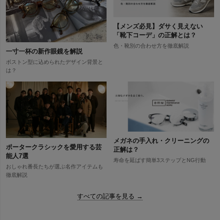
【メンズ必見】ダサく見えない
「靴下コーデ」の正解とは？
色・靴別の合わせ方を徹底解説
一寸一杯の新作眼鏡を解説
ボストン型に込められたデザイン背景と
は？
メガネの手入れ・クリーニングの
ポータークラシックを愛用する芸
正解は？
能人7選
寿命を延ばす簡単3ステップとNG行動
おしゃれ番長たちが選ぶ名作アイテムも
徹底解説
すべての記事を見る →