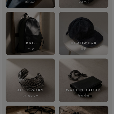
ボトムス
シューズ
BAG
HEADWEAR
バッグ
帽子
ACCESSORY
WALLET GOODS
アクセサリー
財布 小物