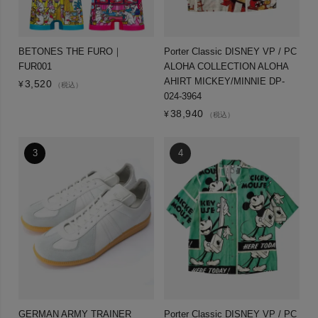
BETONES THE FURO｜
Porter Classic DISNEY VP / PC
FUR001
ALOHA COLLECTION ALOHA
AHIRT MICKEY/MINNIE DP-
3,520
¥
（税込）
024-3964
38,940
¥
（税込）
GERMAN ARMY TRAINER
Porter Classic DISNEY VP / PC