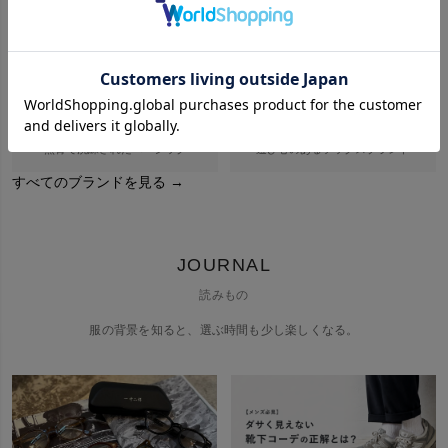
旅と日常をつなぐオリジナル
力の抜けた大人の日常着
GOAT
ROSTER SOX
無骨で洗練されたベーシック
遊び心のあるソックスブランド
すべてのブランドを見る →
JOURNAL
読みもの
服の背景を知ると、選ぶ時間も少し楽しくなる。