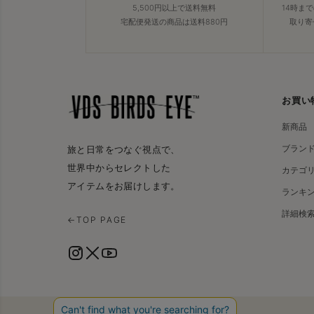
5,500円以上で送料無料
14時ま
宅配便発送の商品は送料880円
取り寄
お買い
新商品
ブラン
旅と日常をつなぐ視点で、
世界中からセレクトした
カテゴ
アイテムをお届けします。
ランキ
詳細検
←
TOP PAGE