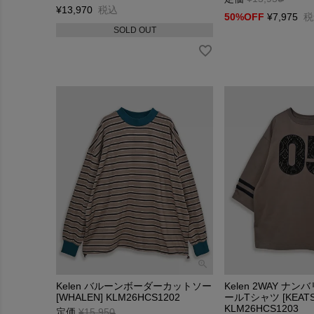
¥
13,970
税込
50%OFF
¥
7,975
税
SOLD OUT
Kelen バルーンボーダーカットソー
Kelen 2WAY ナ
[WHALEN] KLM26HCS1202
ールTシャツ [KEATS
KLM26HCS1203
定価
¥
15,950
→