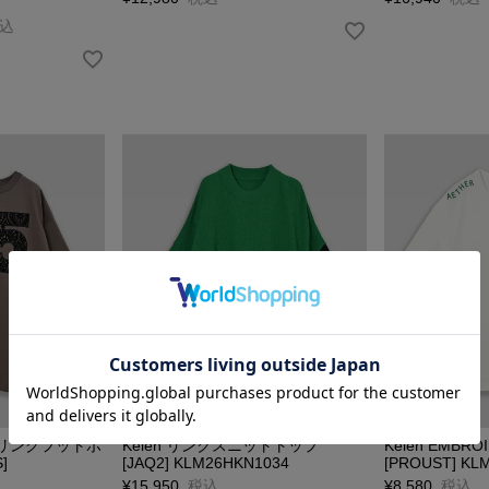
込
ンバリングフットボ
Kelen リンクスニットトップ
Kelen EMBR
]
[JAQ2] KLM26HKN1034
[PROUST] KL
¥
15,950
税込
¥
8,580
税込