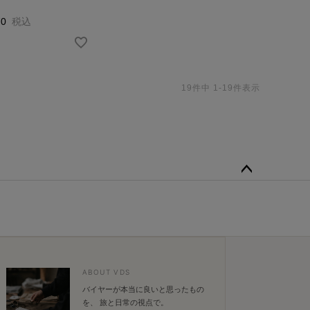
70
税込
19
件中
1
-
19
件表示
ペー
ジト
ップ
へ
ABOUT VDS
バイヤーが本当に良いと思ったもの
を、 旅と日常の視点で。