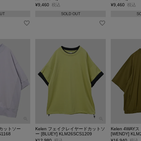
¥
9,460
税込
¥
9,460
税込
UT
SOLD OUT
S
クカットソー
Kelen フェイクレイヤードカットソ
Kelen 4W
S1168
ー [BLUEY] KLM26SCS1209
[WENDY] KLM
¥
12,980
税込
¥
16,940
税込