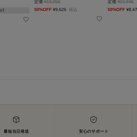
定価
¥
19,250
→
定価
¥
16,940
→
50%OFF
¥
9,625
税込
50%OFF
¥
8,4
UT
最短当日発送
安心のサポート