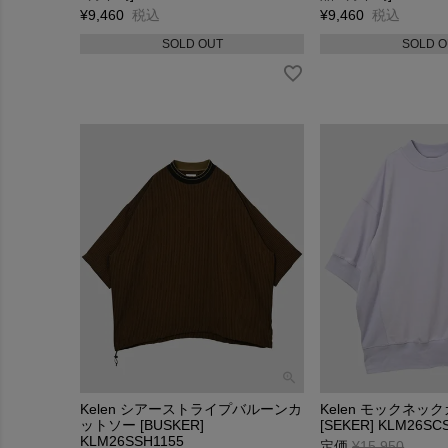
¥
9,460
税込
¥
9,460
税込
SOLD OUT
SOLD O
Kelen シアーストライプバルーンカ
Kelen モックネッ
ットソー [BUSKER]
[SEKER] KLM26SC
KLM26SSH1155
定価
¥
15,950
→