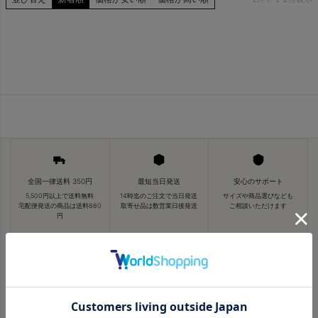
全国一律送料 350円
最短当日発送
安心のサポート
5,500円以上で送料無料
14時迄のご注文で当日発送
サイズや商品選びなども
宅配便発送の商品は送料880
取寄せ品は数営業日後発送
ご相談いただけます
円
ABOUT VDS
バイヤーが本当に良いと思ったものを、
旅と日常の視点で。
私たちについて →