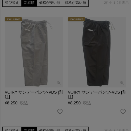
並び替え
新着順
価格が安い順
価格が高い順
2
件中
1
-
2
件表示
VOIRY サンデーパンツ-VDS [別
VOIRY サンデーパンツ-VDS [別
注]
注]
¥
8,250
税込
¥
8,250
税込
並び替え
新着順
価格が安い順
価格が高い順
2
件中
1
-
2
件表示