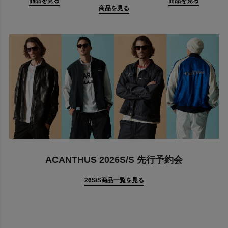
商品を見る
商品を見る
2013年に海でも街でも活躍するというコンセプトのアパレルライ
商品を見る
ン「muta MARINE(ムータマリン)」を展開。
ACANTHUS 2026S/S 先行予約会
26S/S商品一覧を見る