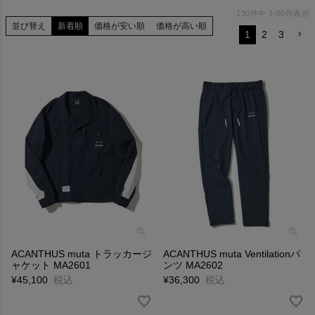
130
件中
1
-
50
件表示
並び替え
新着順
価格が安い順
価格が高い順
1
2
3
ACANTHUS muta トラッカージ
ACANTHUS muta Ventilationパ
ャケット MA2601
ンツ MA2602
¥
45,100
税込
¥
36,300
税込