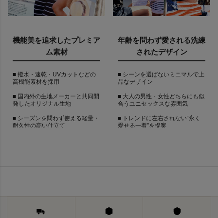
機能美を追求したプレミア
年齢を問わず愛される洗練
ム素材
されたデザイン
■ 撥水・速乾・UVカットなどの
■ シーンを選ばないミニマルで上
高機能素材を採用
品なデザイン
■ 国内外の生地メーカーと共同開
■ 大人の男性・女性どちらにも似
発したオリジナル生地
合うユニセックスな雰囲気
■ シーズンを問わず使える軽量・
■ トレンドに左右されない“永く
耐久性の高い仕立て
愛せる一着”を提案