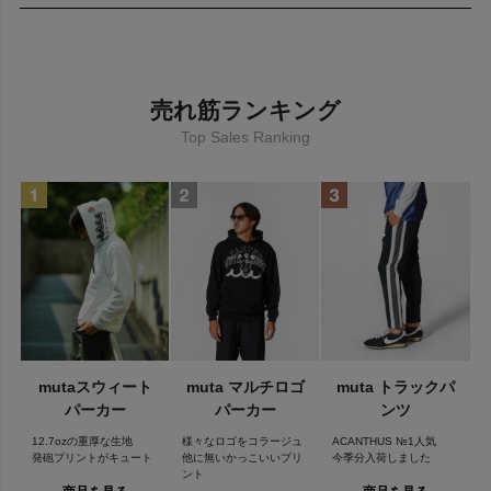
BRAND
ACANTHUS（アカンサス）は、レザーをメインとした素材の開発
から企画/デザイン/パターン/縫製/加工までを自社内で手がける、
売れ筋ランキング
ガーメントファクトリーから誕生したプライベートブランドで
す。
Top Sales Ranking
ACANTHUS × muta
世界最高峰の素材と縫製技術で高い評価を受けるレザーをメイン
としたブランド「ACANTHUS」、イタリアンレザーを使用し大人
なラグジュアリーかつユニークなブランドとして人気を誇る
「muta」のコラボレーションです。
コラボレーションを始めてから、絶大な人気を誇っており、各著
名人にも愛用者が続出しているほどです。
muta(ムータ)について
mutaスウィート
muta マルチロゴ
muta トラックパ
2006年にスタートした、「ラグジュアリー＆ユニーク」をコンセ
パーカー
パーカー
ンツ
プトとするブランド。
「muta」とはイタリア語で「変化」「変換」「脱皮」を意味して
12.7ozの重厚な生地
様々なロゴをコラージュ
ACANTHUS №1人気
おり、今までとは異なる 一方上を行く大人のファッションを提案
発砲プリントがキュート
他に無いかっこいいプリ
今季分入荷しました
ント
する。