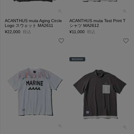
ACANTHUS muta Aging Circle
ACANTHUS muta Test Print T
Logo スウェット MA2611
シャツ MA2612
¥
22,000
税込
¥
11,000
税込