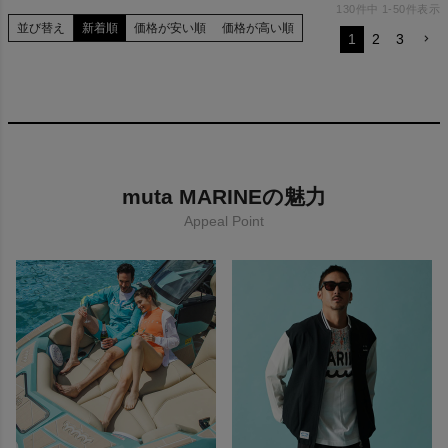
130
件中
1
-
50
件表示
並び替え
新着順
価格が安い順
価格が高い順
1
2
3
muta MARINEの魅力
Appeal Point