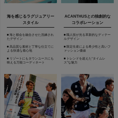
海を感じるラグジュアリー
ACANTHUSとの独創的な
スタイル
コラボレーション
■ 海と都会を融合させた洗練され
■ 職人技が光る革新的なディテー
たデザイン
ルデザイン
■ 高品質な素材と丁寧な仕立てに
■ 限定生産による希少性と高いフ
よる快適な着心地
ァッション価値
■ リゾートにもタウンユースにも
■ トレンドを超えた“タイムレ
映える万能コーディネート
ス”な魅力