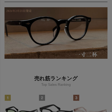
素敵眼鏡MICHIO ブランドコンセプト
横浜にある vintage 眼鏡屋、素敵眼鏡MICHIO と C.D./ 音楽プロ
デューサーの庄司信也で賄う眼鏡レーベル。
一寸一杯と書いて、ちょっといっぱいと読みます。
眩しさ防止、キャラクター強調、 とある変装、 粋なコーディネ
ートニュアンス等々、様々な用途での活用を図る。
レーベル名は両氏の趣味である痛飲からの着想。
第一となるモデルは、 鯖江産ハンドメイド誂えで、 素材はアセ
売れ筋ランキング
テートを使用。 或るNYのユダヤ系の俳優兼監督が掛けている眼
鏡にインスパイアを覚え製造した、 アメリカ製 60's に見られた
Top Sales Ranking
形状、 ウェーリントン型のフレーム。
今後は庄司の周囲に居る、 鯔背な人物たちにフォーカスを当て、
パーマネントな新作を発表、 展開予定。