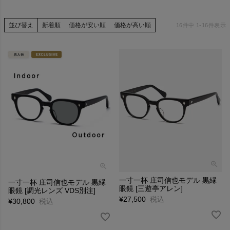
並び替え
新着順
価格が安い順
価格が高い順
16
件中
1
-
16
件表示
一寸一杯 庄司信也モデル 黒縁
一寸一杯 庄司信也モデル 黒縁
眼鏡 [三遊亭アレン]
眼鏡 [調光レンズ VDS別注]
¥
27,500
税込
¥
30,800
税込