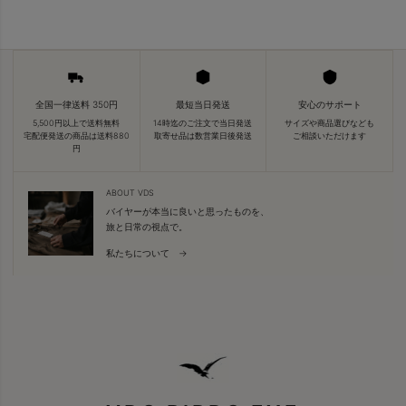
全国一律送料 350円
最短当日発送
安心のサポート
5,500円以上で送料無料
14時迄のご注文で当日発送
サイズや商品選びなども
宅配便発送の商品は送料880
取寄せ品は数営業日後発送
ご相談いただけます
円
ABOUT VDS
バイヤーが本当に良いと思ったものを、
旅と日常の視点で。
私たちについて →