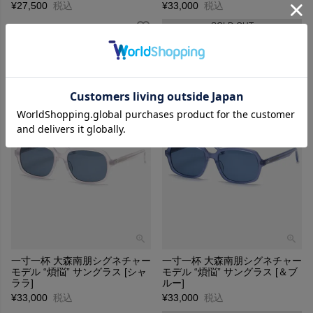
¥
27,500
税込
¥
33,000
税込
SOLD OUT
一寸一杯 大森南朋シグネチャー
一寸一杯 大森南朋シグネチャー
モデル “煩悩” サングラス [シャ
モデル “煩悩” サングラス [＆ブ
ララ]
ルー]
¥
33,000
税込
¥
33,000
税込