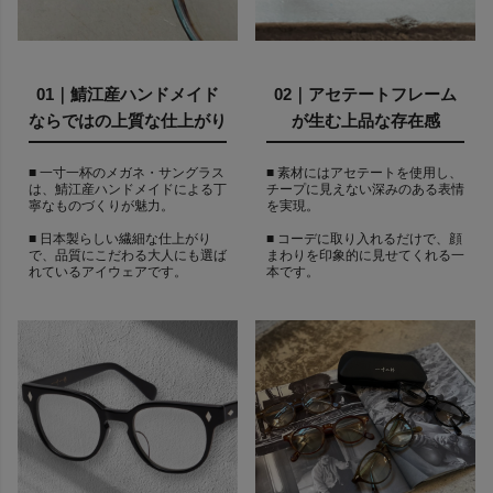
01｜鯖江産ハンドメイド
02｜アセテートフレーム
ならではの上質な仕上がり
が生む上品な存在感
■ 一寸一杯のメガネ・サングラス
■ 素材にはアセテートを使用し、
は、鯖江産ハンドメイドによる丁
チープに見えない深みのある表情
寧なものづくりが魅力。
を実現。
■ 日本製らしい繊細な仕上がり
■ コーデに取り入れるだけで、顔
で、品質にこだわる大人にも選ば
まわりを印象的に見せてくれる一
れているアイウェアです。
本です。