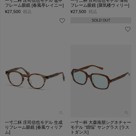
一寸二杯 庄司信也モデル 鼈甲
一寸二杯 庄司信也モデル 薄荷
フレーム眼鏡 [春風亭レイニー]
フレーム眼鏡 [蜃気楼ウィリー]
¥
27,500
税込
¥
27,500
税込
SOLD OUT
一寸二杯 庄司信也モデル 生成
一寸一杯 大森南朋シグネチャー
りフレーム眼鏡 [春風ウィリア
モデル “煩悩” サングラス [ラス
ム]
トダンス]