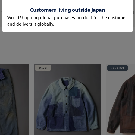
 26'AW
MARU