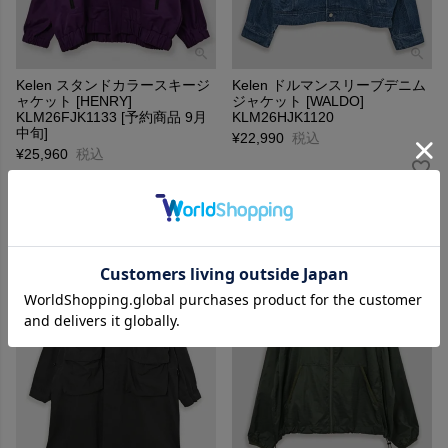
Kelen スタンドカラースキージ
Kelen ドルマンスリーブデニム
ャケット [HENRY]
ジャケット [WALDO]
KLM26FJK1133 [予約商品 9月
KLM26HJK1120
中旬]
¥
22,990
税込
¥
25,960
税込