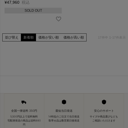
¥
47,960
税込
SOLD OUT
並び替え
新着順
価格が安い順
価格が高い順
17
件中
1
-
17
件表示
全国一律送料 350円
最短当日発送
安心のサポート
5,500円以上で送料無料
14時迄のご注文で当日発送
サイズや商品選びなども
宅配便発送の商品は送料880
取寄せ品は数営業日後発送
ご相談いただけます
円