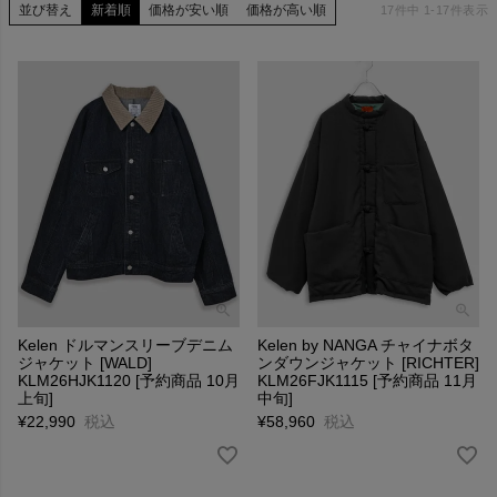
並び替え
新着順
価格が安い順
価格が高い順
17
件中
1
-
17
件表示
Kelen ドルマンスリーブデニム
Kelen by NANGA チャイナボタ
ジャケット [WALD]
ンダウンジャケット [RICHTER]
KLM26HJK1120 [予約商品 10月
KLM26FJK1115 [予約商品 11月
上旬]
中旬]
¥
22,990
税込
¥
58,960
税込