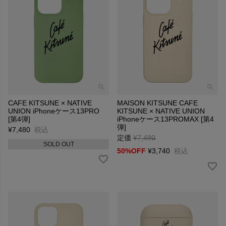
CAFE KITSUNE × NATIVE
MAISON KITSUNE CAFE
UNION iPhoneケース13PRO
KITSUNE × NATIVE UNION
[第4弾]
iPhoneケース13PROMAX [第4
弾]
¥
7,480
税込
定価
¥
7,480
→
SOLD OUT
50%OFF
¥
3,740
税込