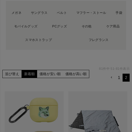
メガネ
サングラス
ベルト
マフラー・ストール
手袋
モバイルグッズ
PCグッズ
その他
ケア用品
スマホストラップ
フレグランス
81
件中
51
-
81
件表示
並び替え
新着順
価格が安い順
価格が高い順
1
2