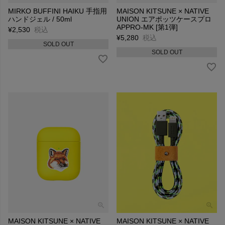
MIRKO BUFFINI HAIKU 手指用
MAISON KITSUNE × NATIVE
ハンドジェル / 50ml
UNION エアポッツケースプロ
APPRO-MK [第1弾]
¥
2,530
税込
¥
5,280
税込
SOLD OUT
SOLD OUT
MAISON KITSUNE × NATIVE
MAISON KITSUNE × NATIVE