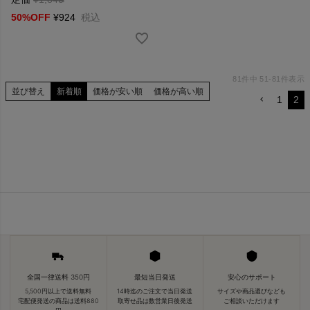
50%OFF
¥
924
税込
81
件中
51
-
81
件表示
並び替え
新着順
価格が安い順
価格が高い順
1
2
全国一律送料 350円
最短当日発送
安心のサポート
5,500円以上で送料無料
14時迄のご注文で当日発送
サイズや商品選びなども
宅配便発送の商品は送料880
取寄せ品は数営業日後発送
ご相談いただけます