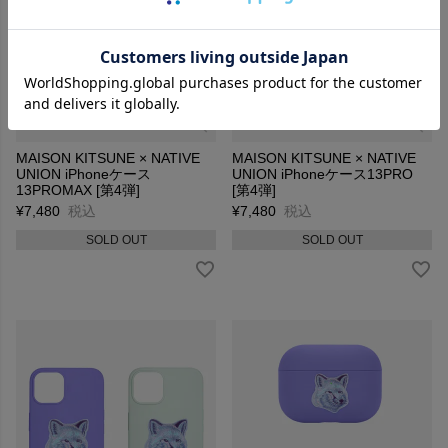
MAISON KITSUNE × NATIVE
MAISON KITSUNE × NATIVE
UNION iPhoneケース
UNION iPhoneケース13PRO
13PROMAX [第4弾]
[第4弾]
¥
7,480
税込
¥
7,480
税込
SOLD OUT
SOLD OUT