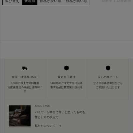
並び替え
新着順
価格が安い順
価格が高い順
43
件中
1
-
43
件表示
全国一律送料 350円
最短当日発送
安心のサポート
5,500円以上で送料無料
14時迄のご注文で当日発送
サイズや商品選びなども
宅配便発送の商品は送料880
取寄せ品は数営業日後発送
ご相談いただけます
円
ABOUT VDS
バイヤーが本当に良いと思ったものを、
旅と日常の視点で。
私たちについて →