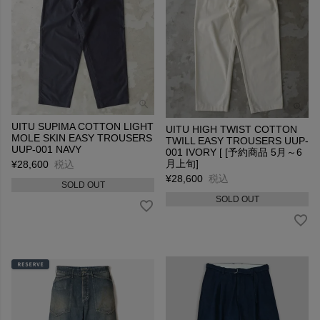
UITU SUPIMA COTTON LIGHT
UITU HIGH TWIST COTTON
MOLE SKIN EASY TROUSERS
TWILL EASY TROUSERS UUP-
UUP-001 NAVY
001 IVORY [ [予約商品 5月～6
月上旬]
¥
28,600
税込
¥
28,600
税込
SOLD OUT
SOLD OUT