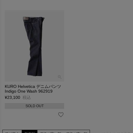
KURO Helvetica デニムパンツ
Indigo One Wash 962919
¥
23,100
税込
SOLD OUT