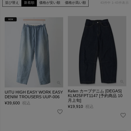
並び替え
新着順
価格が安い順
価格が高い順
43
件中
1
-
43
件表示
Kelen カーブデニム [DEGAS]
UITU HIGH EASY WORK EASY
KLM25FPT1147 [予約商品 10
DENIM TROUSERS UUP-006
月上旬]
¥
39,600
税込
¥
19,910
税込