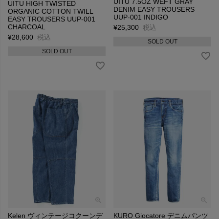
UITU 7.5OZ WEFT GRAY
UITU HIGH TWISTED
DENIM EASY TROUSERS
ORGANIC COTTON TWILL
UUP-001 INDIGO
EASY TROUSERS UUP-001
CHARCOAL
¥
25,300
税込
¥
28,600
税込
SOLD OUT
SOLD OUT
Kelen ヴィンテージコクーンデ
KURO Giocatore デニムパンツ