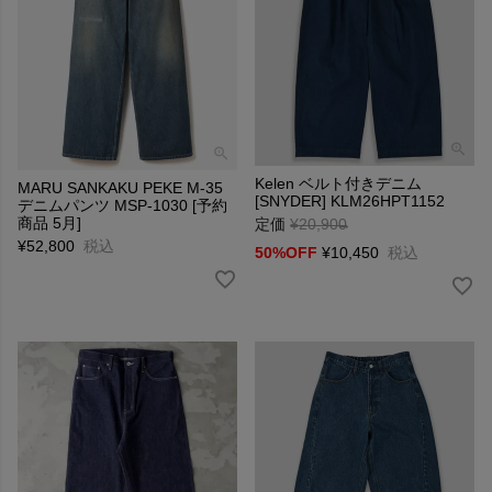
Kelen ベルト付きデニム
MARU SANKAKU PEKE M-35
[SNYDER] KLM26HPT1152
デニムパンツ MSP-1030 [予約
商品 5月]
定価
¥
20,900
→
¥
52,800
税込
50%OFF
¥
10,450
税込