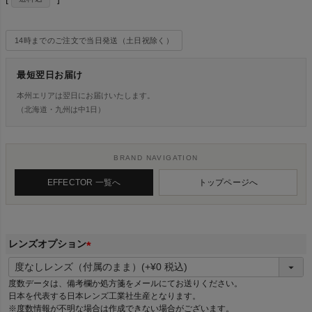
14時までのご注文で当日発送（土日祝除く）
最短翌日お届け
本州エリアは翌日にお届けいたします。
（北海道・九州は中1日）
BRAND NAVIGATION
EFFECTOR 一覧へ
トップページへ
レンズオプション
(
必
度数データは、備考欄か処方箋をメールにてお送りください。
須
日本を代表する日本レンズ工業社生産となります。
)
※度数情報が不明な場合は作成できない場合がございます。