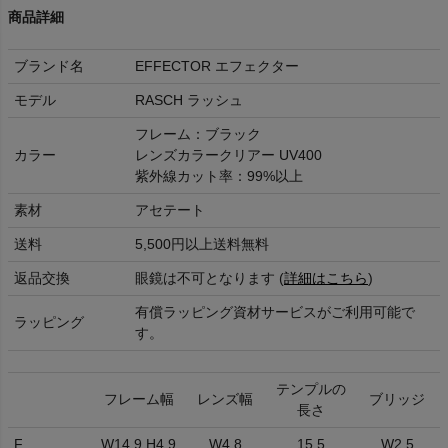
商品詳細
ブランド名
EFFECTOR エフェクター
モデル
RASCH ラッシュ
フレーム：ブラック
カラー
レンズカラークリアー UV400
紫外線カット率：99%以上
素材
アセテート
送料
5,500円以上送料無料
返品交換
眼鏡は不可となります (
詳細はこちら
)
有償ラッピング資材サービスがご利用可能で
ラッピング
す。
テンプルの
フレーム幅
レンズ幅
ブリッジ
長さ
F
W14.9 H4.9
W4.8
15.5
W2.5