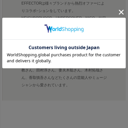
EFFECTORは様々ブランドから熱烈オファーによ
りコラボｰションをしています。
NEIGHBORHOOD・UNDERCOVER・NIGO・松田
優作など
様々な芸能人から愛される眼鏡
fuzzモデル愛用する布袋寅泰さんは「コステロやバ
グルスみたいなNEW WAVEな気分になれるのがい
い。」と語っています。また宮川大輔さん、西川貴
教さん、田村淳さん、妻夫木聡さん、木村拓哉さ
ん、香取慎吾さんなどたくさんの芸能人やミュージ
シャンから愛されています。