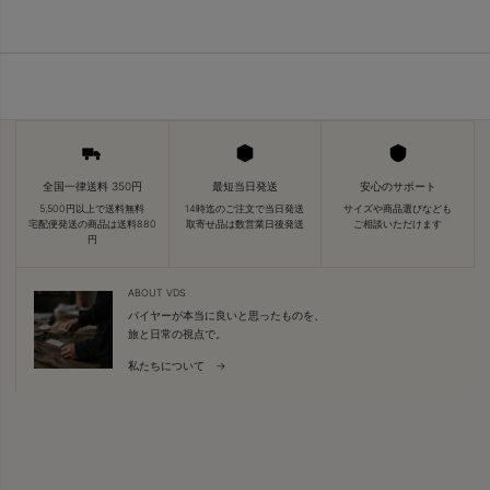
全国一律送料 350円
最短当日発送
安心のサポート
5,500円以上で送料無料
14時迄のご注文で当日発送
サイズや商品選びなども
宅配便発送の商品は送料880
取寄せ品は数営業日後発送
ご相談いただけます
円
ABOUT VDS
バイヤーが本当に良いと思ったものを、
旅と日常の視点で。
私たちについて →