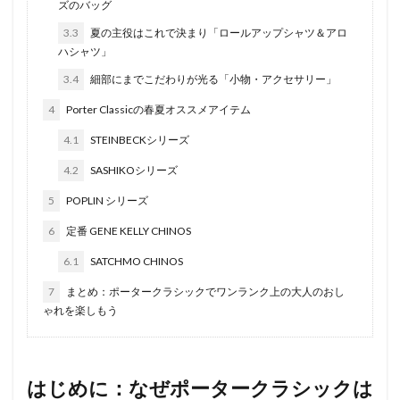
ズのバッグ
3.3
夏の主役はこれで決まり「ロールアップシャツ＆アロ
ハシャツ」
3.4
細部にまでこだわりが光る「小物・アクセサリー」
4
Porter Classicの春夏オススメアイテム
4.1
STEINBECKシリーズ
4.2
SASHIKOシリーズ
5
POPLIN シリーズ
6
定番 GENE KELLY CHINOS
6.1
SATCHMO CHINOS
7
まとめ：ポータークラシックでワンランク上の大人のおし
ゃれを楽しもう
はじめに：なぜポータークラシックは