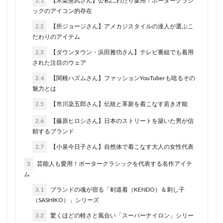
2.1
【木梨憲武さん】公私にわたり愛用！ポータークラシ
ックのアイコン的存在
2.2
【所ジョージさん】アメカジスタイルの達人が選ぶこ
だわりのアイテム
2.3
【ダウンタウン・浜田雅功さん】テレビ番組でも着用
された注目のウェア
2.4
【関根ハズムさん】ファッションYouTuberも唸るその
魅力とは
2.5
【市川染五郎さん】伝統と革新を着こなす若き才能
2.6
【藤原ヒロシさん】日本のストリートを築いた男が信
頼するブランド
2.7
【小泉今日子さん】自然体で着こなす大人の女性代表
3
芸能人も愛用！ポータークラシックを代表する名作アイテ
ム
3.1
ブランドの魂が宿る「剣道着（KENDO）＆刺し子
（SASHIKO）」シリーズ
3.2
驚くほどの軽さと風合い「スーパーナイロン」シリー