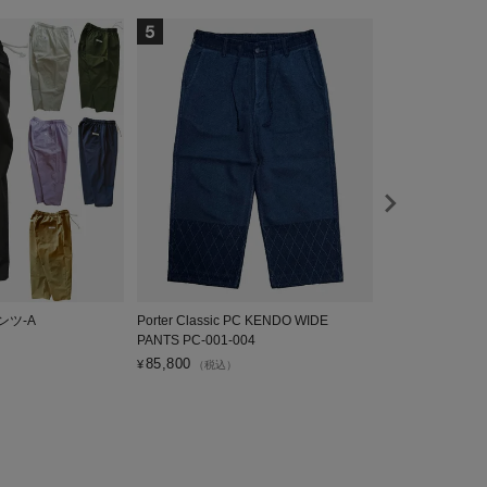
ンツ-A
Porter Classic PC KENDO WIDE
GYPSY CAT×
PANTS PC-001-004
4,950
¥
（税込）
85,800
¥
（税込）