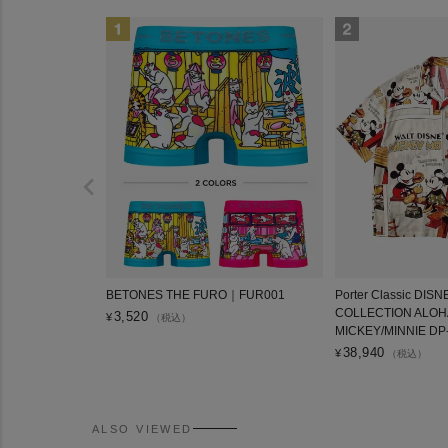
BETONES THE FURO｜FUR001
Porter Classic DIS
COLLECTION ALOH
3,520
¥
（税込）
MICKEY/MINNIE DP
38,940
¥
（税込）
ALSO VIEWED