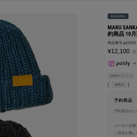
MARU SAN
約商品 10月
商品番号
gd3920
¥
12,100
税
ペ
[
110
ポイント ]
送料込
予約商品
予約商品のた
メーカー在庫
ご用意が難し