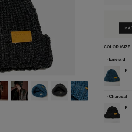
MA
COLOR
SIZE
Emerald
F
Charcoal
F