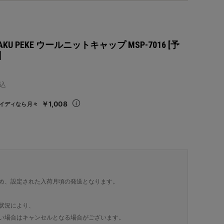
KAKU PEKE ウールニットキャップ MSP-7016 [予
]
込
￥1,008
イディなら月々
め、設定された入荷月頃の発送となります。
状況により、
い場合はキャンセルとなる場合がございます。