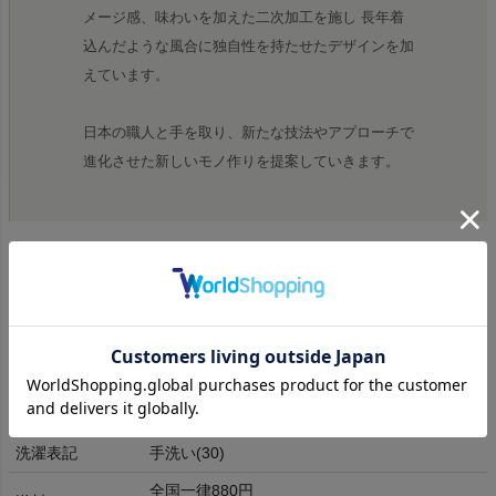
メージ感、味わいを加えた二次加工を施し 長年着
込んだような風合に独自性を持たせたデザインを加
えています。
日本の職人と手を取り、新たな技法やアプローチで
進化させた新しいモノ作りを提案していきます。
商品詳細
素材
コットン100%
生産国
日本
洗濯表記
手洗い(30)
全国一律880円