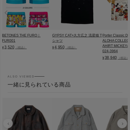
BETONES THE FURO｜
GYPSY CAT×久方広之 流星猫 T
Porter Classic D
FUR001
シャツ
ALOHA COLLEC
AHIRT MICKEY/M
3,520
4,950
¥
¥
（税込）
（税込）
024-3964
38,940
¥
（税込）
ALSO VIEWED
一緒に見られている商品