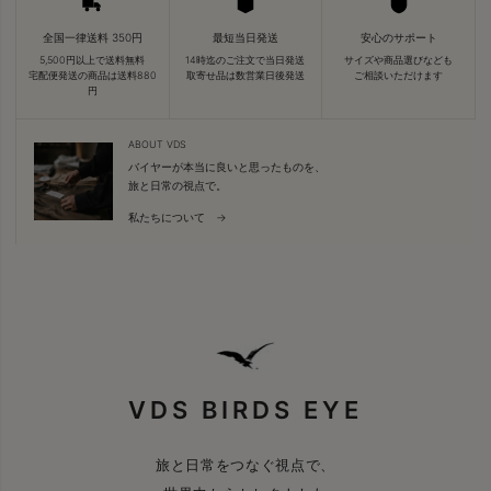
全国一律送料 350円
最短当日発送
安心のサポート
5,500円以上で送料無料
14時迄のご注文で当日発送
サイズや商品選びなども
宅配便発送の商品は送料880
取寄せ品は数営業日後発送
ご相談いただけます
円
ABOUT VDS
バイヤーが本当に良いと思ったものを、
旅と日常の視点で。
私たちについて →
VDS BIRDS EYE
旅と日常をつなぐ視点で、